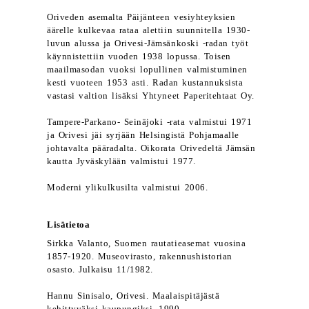
Oriveden asemalta Päijänteen vesiyhteyksien
äärelle kulkevaa rataa alettiin suunnitella 1930-
luvun alussa ja Orivesi-Jämsänkoski -radan työt
käynnistettiin vuoden 1938 lopussa. Toisen
maailmasodan vuoksi lopullinen valmistuminen
kesti vuoteen 1953 asti. Radan kustannuksista
vastasi valtion lisäksi Yhtyneet Paperitehtaat Oy.
Tampere-Parkano- Seinäjoki -rata valmistui 1971
ja Orivesi jäi syrjään Helsingistä Pohjamaalle
johtavalta pääradalta. Oikorata Orivedeltä Jämsän
kautta Jyväskylään valmistui 1977.
Moderni ylikulkusilta valmistui 2006.
Lisätietoa
Sirkka Valanto, Suomen rautatieasemat vuosina
1857-1920. Museovirasto, rakennushistorian
osasto. Julkaisu 11/1982.
Hannu Sinisalo, Orivesi. Maalaispitäjästä