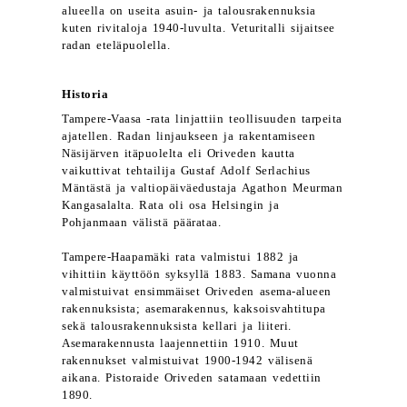
alueella on useita asuin- ja talousrakennuksia
kuten rivitaloja 1940-luvulta. Veturitalli sijaitsee
radan eteläpuolella.
Historia
Tampere-Vaasa -rata linjattiin teollisuuden tarpeita
ajatellen. Radan linjaukseen ja rakentamiseen
Näsijärven itäpuolelta eli Oriveden kautta
vaikuttivat tehtailija Gustaf Adolf Serlachius
Mäntästä ja valtiopäiväedustaja Agathon Meurman
Kangasalalta. Rata oli osa Helsingin ja
Pohjanmaan välistä päärataa.
Tampere-Haapamäki rata valmistui 1882 ja
vihittiin käyttöön syksyllä 1883. Samana vuonna
valmistuivat ensimmäiset Oriveden asema-alueen
rakennuksista; asemarakennus, kaksoisvahtitupa
sekä talousrakennuksista kellari ja liiteri.
Asemarakennusta laajennettiin 1910. Muut
rakennukset valmistuivat 1900-1942 välisenä
aikana. Pistoraide Oriveden satamaan vedettiin
1890.