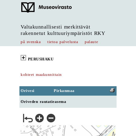
Valtakunnallisesti merkittävät
rakennetut kulttuuriympäristöt RKY
på svenska
tietoa palvelusta
palaute
PERUSHAKU
kohteet maakunnittain
Orivesi
Pirkanmaa
Oriveden rautatieasema