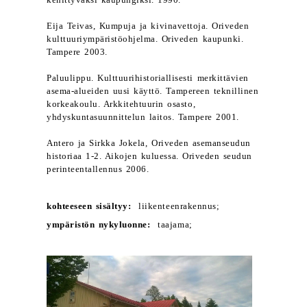
kehittyväksi kaupungiksi. 1990.
Eija Teivas, Kumpuja ja kivinavettoja. Oriveden
kulttuuriympäristöohjelma. Oriveden kaupunki.
Tampere 2003.
Paluulippu. Kulttuurihistoriallisesti merkittävien
asema-alueiden uusi käyttö. Tampereen teknillinen
korkeakoulu. Arkkitehtuurin osasto,
yhdyskuntasuunnittelun laitos. Tampere 2001.
Antero ja Sirkka Jokela, Oriveden asemanseudun
historiaa 1-2. Aikojen kuluessa. Oriveden seudun
perinteentallennus 2006.
kohteeseen sisältyy:
liikenteenrakennus;
ympäristön nykyluonne:
taajama;