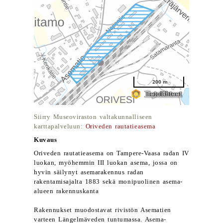
Siirry Museoviraston valtakunnalliseen
karttapalveluun:
Oriveden rautatieasema
Kuvaus
Oriveden rautatieasema on Tampere-Vaasa radan IV
luokan, myöhemmin III luokan asema, jossa on
hyvin säilynyt asemarakennus radan
rakentamisajalta 1883 sekä monipuolinen asema-
alueen rakennuskanta
Rakennukset muodostavat rivistön Asematien
varteen Längelmäveden tuntumassa. Asema-