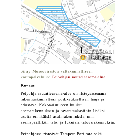
Siirry Museoviraston valtakunnalliseen
karttapalveluun:
Peipohjan rautatieasema-alue
Kuvaus
Peipohja rautatieasema-alue on risteysasemana
rakennuskannaltaan poikkeuksellisen laaja ja
edustava. Kokonaisuuteen kuuluu
asemarakennuksen ja tavaramakasiinin lisäksi
useita eri ikäisiä asuinrakennuksia, mm.
asemapäällikön talo, ja lukuisia talousrakennuksia.
Peipohjassa risteävät Tampere-Pori-rata sekä