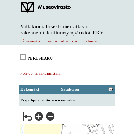
Valtakunnallisesti merkittävät
rakennetut kulttuuriympäristöt RKY
på svenska
tietoa palvelusta
palaute
PERUSHAKU
kohteet maakunnittain
Kokemäki
Satakunta
Peipohjan rautatieasema-alue