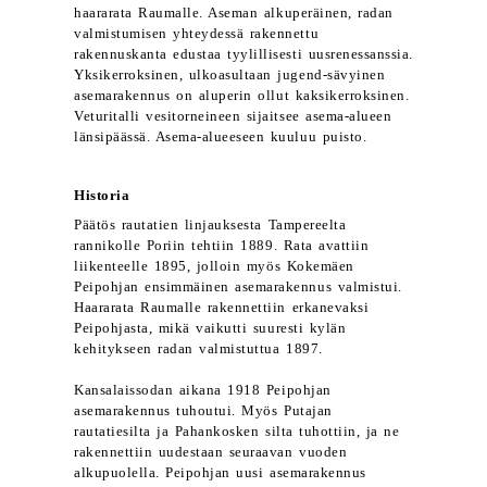
haararata Raumalle. Aseman alkuperäinen, radan
valmistumisen yhteydessä rakennettu
rakennuskanta edustaa tyylillisesti uusrenessanssia.
Yksikerroksinen, ulkoasultaan jugend-sävyinen
asemarakennus on aluperin ollut kaksikerroksinen.
Veturitalli vesitorneineen sijaitsee asema-alueen
länsipäässä. Asema-alueeseen kuuluu puisto.
Historia
Päätös rautatien linjauksesta Tampereelta
rannikolle Poriin tehtiin 1889. Rata avattiin
liikenteelle 1895, jolloin myös Kokemäen
Peipohjan ensimmäinen asemarakennus valmistui.
Haararata Raumalle rakennettiin erkanevaksi
Peipohjasta, mikä vaikutti suuresti kylän
kehitykseen radan valmistuttua 1897.
Kansalaissodan aikana 1918 Peipohjan
asemarakennus tuhoutui. Myös Putajan
rautatiesilta ja Pahankosken silta tuhottiin, ja ne
rakennettiin uudestaan seuraavan vuoden
alkupuolella. Peipohjan uusi asemarakennus