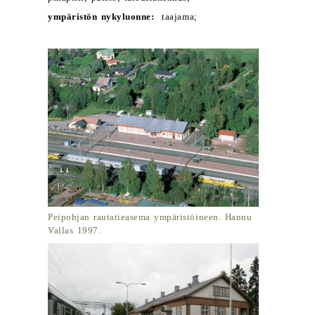
ympäristön nykyluonne:
taajama;
Peipohjan rautatieasema ympäristöineen. Hannu
Vallas 1997.