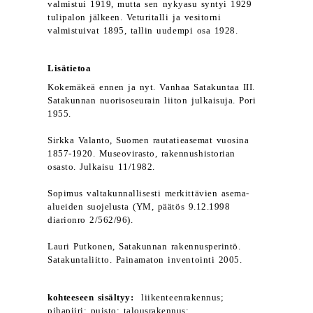
valmistui 1919, mutta sen nykyasu syntyi 1929
tulipalon jälkeen. Veturitalli ja vesitorni
valmistuivat 1895, tallin uudempi osa 1928.
Lisätietoa
Kokemäkeä ennen ja nyt. Vanhaa Satakuntaa III.
Satakunnan nuorisoseurain liiton julkaisuja. Pori
1955.
Sirkka Valanto, Suomen rautatieasemat vuosina
1857-1920. Museovirasto, rakennushistorian
osasto. Julkaisu 11/1982.
Sopimus valtakunnallisesti merkittävien asema-
alueiden suojelusta (YM, päätös 9.12.1998
diarionro 2/562/96).
Lauri Putkonen, Satakunnan rakennusperintö.
Satakuntaliitto. Painamaton inventointi 2005.
kohteeseen sisältyy:
liikenteenrakennus;
pihapiiri; puisto; talousrakennus;