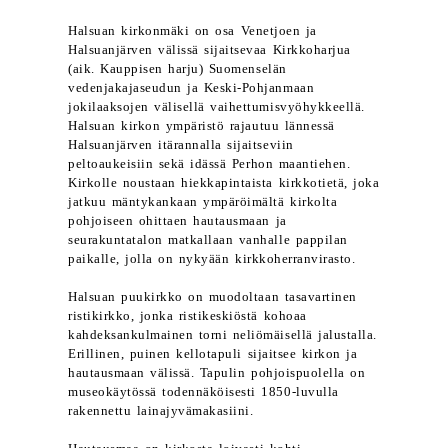
Halsuan kirkonmäki on osa Venetjoen ja
Halsuanjärven välissä sijaitsevaa Kirkkoharjua
(aik. Kauppisen harju) Suomenselän
vedenjakajaseudun ja Keski-Pohjanmaan
jokilaaksojen välisellä vaihettumisvyöhykkeellä.
Halsuan kirkon ympäristö rajautuu lännessä
Halsuanjärven itärannalla sijaitseviin
peltoaukeisiin sekä idässä Perhon maantiehen.
Kirkolle noustaan hiekkapintaista kirkkotietä, joka
jatkuu mäntykankaan ympäröimältä kirkolta
pohjoiseen ohittaen hautausmaan ja
seurakuntatalon matkallaan vanhalle pappilan
paikalle, jolla on nykyään kirkkoherranvirasto.
Halsuan puukirkko on muodoltaan tasavartinen
ristikirkko, jonka ristikeskiöstä kohoaa
kahdeksankulmainen torni neliömäisellä jalustalla.
Erillinen, puinen kellotapuli sijaitsee kirkon ja
hautausmaan välissä. Tapulin pohjoispuolella on
museokäytössä todennäköisesti 1850-luvulla
rakennettu lainajyvämakasiini.