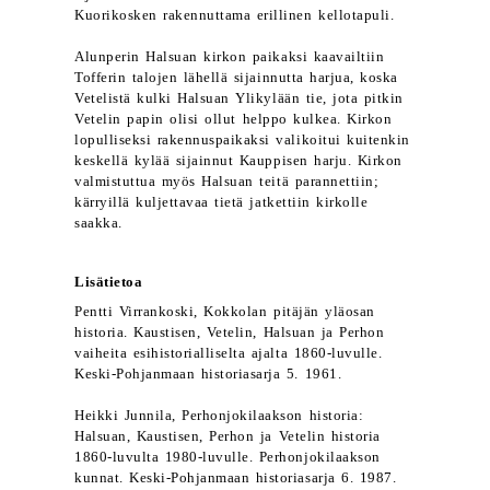
Kuorikosken rakennuttama erillinen kellotapuli.
Alunperin Halsuan kirkon paikaksi kaavailtiin
Tofferin talojen lähellä sijainnutta harjua, koska
Vetelistä kulki Halsuan Ylikylään tie, jota pitkin
Vetelin papin olisi ollut helppo kulkea. Kirkon
lopulliseksi rakennuspaikaksi valikoitui kuitenkin
keskellä kylää sijainnut Kauppisen harju. Kirkon
valmistuttua myös Halsuan teitä parannettiin;
kärryillä kuljettavaa tietä jatkettiin kirkolle
saakka.
Lisätietoa
Pentti Virrankoski, Kokkolan pitäjän yläosan
historia. Kaustisen, Vetelin, Halsuan ja Perhon
vaiheita esihistorialliselta ajalta 1860-luvulle.
Keski-Pohjanmaan historiasarja 5. 1961.
Heikki Junnila, Perhonjokilaakson historia:
Halsuan, Kaustisen, Perhon ja Vetelin historia
1860-luvulta 1980-luvulle. Perhonjokilaakson
kunnat. Keski-Pohjanmaan historiasarja 6. 1987.