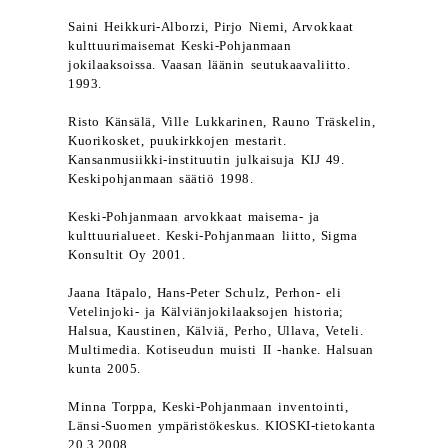
Saini Heikkuri-Alborzi, Pirjo Niemi, Arvokkaat
kulttuurimaisemat Keski-Pohjanmaan
jokilaaksoissa. Vaasan läänin seutukaavaliitto.
1993.
Risto Känsälä, Ville Lukkarinen, Rauno Träskelin,
Kuorikosket, puukirkkojen mestarit.
Kansanmusiikki-instituutin julkaisuja KIJ 49.
Keskipohjanmaan säätiö 1998.
Keski-Pohjanmaan arvokkaat maisema- ja
kulttuurialueet. Keski-Pohjanmaan liitto, Sigma
Konsultit Oy 2001.
Jaana Itäpalo, Hans-Peter Schulz, Perhon- eli
Vetelinjoki- ja Kälviänjokilaaksojen historia;
Halsua, Kaustinen, Kälviä, Perho, Ullava, Veteli.
Multimedia. Kotiseudun muisti II -hanke. Halsuan
kunta 2005.
Minna Torppa, Keski-Pohjanmaan inventointi,
Länsi-Suomen ympäristökeskus. KIOSKI-tietokanta
20.3.2008.