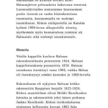
Hautausmaa on kirkosta loivasti kohti
Halsuanjärven peltoaukeita laskevassa rinteessä.
Luonnonkiviaidan reunustaman hautausmaan
portin vieressä on vanha hirsirakenteinen
ruumisaitta, hautausmaalla on uudempi
ruumishuone. Kirkon eteläpuolella on Kanalan
kylästä 1900-luvun alkupuolella siirretty,
myöhemmin myös kunnantalona toiminut nk.
Halsuatalo sekä uudempi seurakuntatalo.
Historia
Vetelin kappeliin kuuluva Halsuan
rukoushuonekunta perustettiin 1824. Halsuan
kappeliseurakunta perustettiin 1856. Halsuan
seurakunta itsenäistyi vasta 1906, vaikka Halsua
oli itsenäistynyt omaksi kunnaksi jo 1860-luvulla.
Rukoushuone eli nykyinen Halsuan kirkko
rakennettiin Kauppisen harjulle 1825-1826.
Kirkon suunnitelmat olivat Heikki Kuorikosken
käsialaa ja rakennustöitä johti hänen poikansa
Jaakko Kuorikoski. Kirkon ristikeskuksessa
sijainneen kellotornin korvasi 1882 Juho