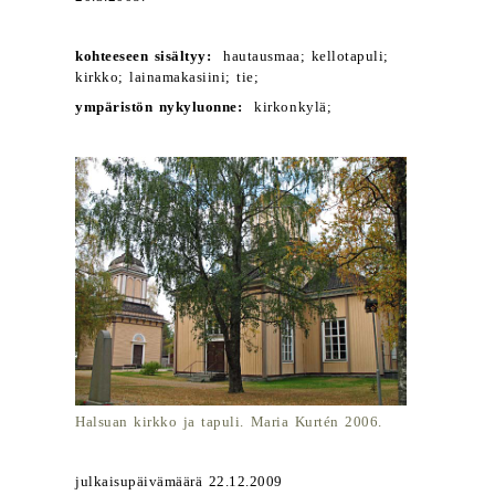
kohteeseen sisältyy:
hautausmaa; kellotapuli;
kirkko; lainamakasiini; tie;
ympäristön nykyluonne:
kirkonkylä;
Halsuan kirkko ja tapuli. Maria Kurtén 2006.
julkaisupäivämäärä 22.12.2009