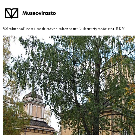
Valtakunnallisesti merkittävät rakennetut kulttuuriympäristöt RKY