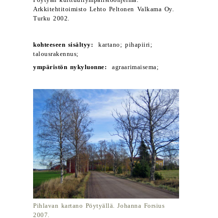
Pöytyän kulttuuriympäristöohjelma.
Arkkitehtitoimisto Lehto Peltonen Valkama Oy.
Turku 2002.
kohteeseen sisältyy:
kartano; pihapiiri;
talousrakennus;
ympäristön nykyluonne:
agraarimaisema;
Pihlavan kartano Pöytyällä. Johanna Forsius
2007.