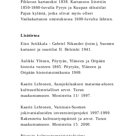
Pihlavan kartanoksi 1838. Kartanoon liitettiin
1850-1860-luvulla Fyryn ja Kuupan rälssitilat
Pajun kylästä, jotka olivat myös olleet
Vanhakartanon omistuksessa 1600-luvulta lähtien.
Lisätietoa
Eino Jutikkala - Gabriel Nikander (toim.), Suomen
kartanot ja suurtilat II. Helsinki 1941.
Aulikki Ylönen, Pöytyän, Yläneen ja Oripään
historia vuoteen 1865. Pöytyän, Yläneen ja
Oripään historiatoimikunta 1969.
Kaarin Lehtonen, Aurajokilaakson maisema-alueen
kulttuurihistorialliset arvot. Turun
maakuntamuseo. Monisteita 11/ 1997.
Kaarin Lehtonen, Varsinais-Suomen
jokivarsialueiden inventointiprojekti 1997-1999.
Rakennettu kulttuuriympäristö ja arvot. Turun
maakuntamuseo. Monisteita 15. 2000.