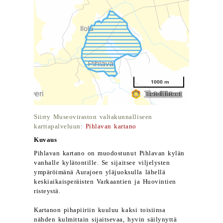
Siirry Museoviraston valtakunnalliseen
karttapalveluun:
Pihlavan kartano
Kuvaus
Pihlavan kartano on muodostunut Pihlavan kylän
vanhalle kylätontille. Se sijaitsee viljelysten
ympäröimänä Aurajoen yläjuoksulla lähellä
keskiaikaisperäisten Varkaantien ja Huovintien
risteystä.
Kartanon pihapiiriin kuuluu kaksi toisiinsa
nähden kulmittain sijaitsevaa, hyvin säilynyttä