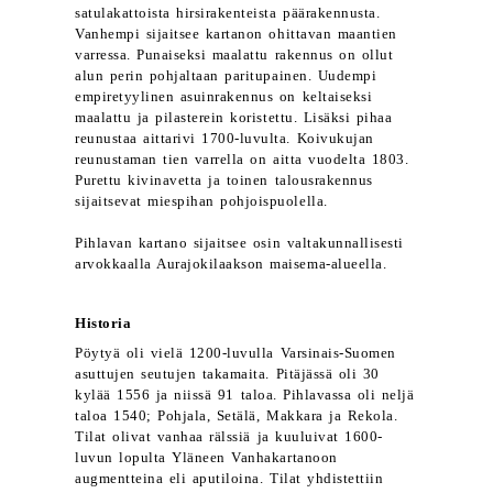
satulakattoista hirsirakenteista päärakennusta.
Vanhempi sijaitsee kartanon ohittavan maantien
varressa. Punaiseksi maalattu rakennus on ollut
alun perin pohjaltaan paritupainen. Uudempi
empiretyylinen asuinrakennus on keltaiseksi
maalattu ja pilasterein koristettu. Lisäksi pihaa
reunustaa aittarivi 1700-luvulta. Koivukujan
reunustaman tien varrella on aitta vuodelta 1803.
Purettu kivinavetta ja toinen talousrakennus
sijaitsevat miespihan pohjoispuolella.
Pihlavan kartano sijaitsee osin valtakunnallisesti
arvokkaalla Aurajokilaakson maisema-alueella.
Historia
Pöytyä oli vielä 1200-luvulla Varsinais-Suomen
asuttujen seutujen takamaita. Pitäjässä oli 30
kylää 1556 ja niissä 91 taloa. Pihlavassa oli neljä
taloa 1540; Pohjala, Setälä, Makkara ja Rekola.
Tilat olivat vanhaa rälssiä ja kuuluivat 1600-
luvun lopulta Yläneen Vanhakartanoon
augmentteina eli aputiloina. Tilat yhdistettiin