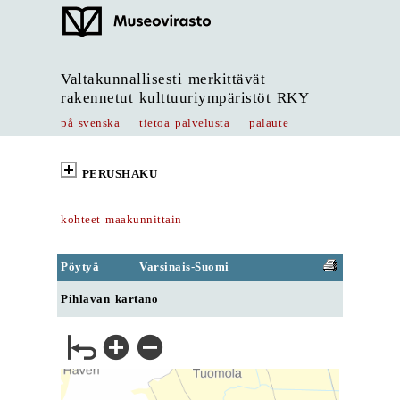
Valtakunnallisesti merkittävät
rakennetut kulttuuriympäristöt RKY
på svenska
tietoa palvelusta
palaute
PERUSHAKU
kohteet maakunnittain
Pöytyä
Varsinais-Suomi
Pihlavan kartano