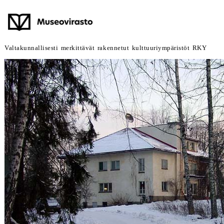
Valtakunnallisesti merkittävät rakennetut kulttuuriympäristöt RKY