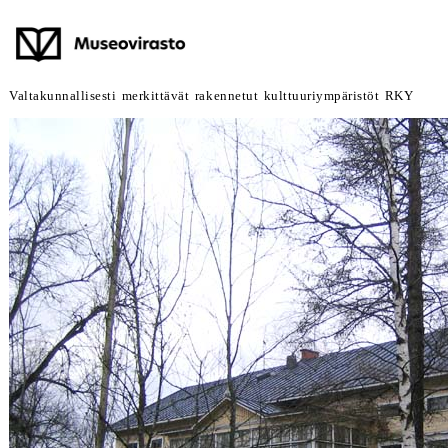
Valtakunnallisesti merkittävät rakennetut kulttuuriympäristöt RKY