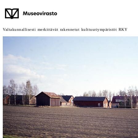
Valtakunnallisesti merkittävät rakennetut kulttuuriympäristöt RKY