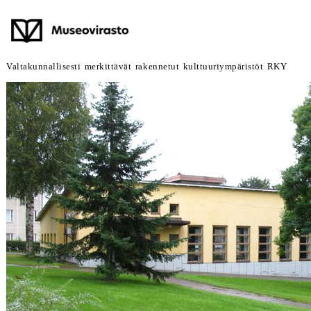
Valtakunnallisesti merkittävät rakennetut kulttuuriympäristöt RKY