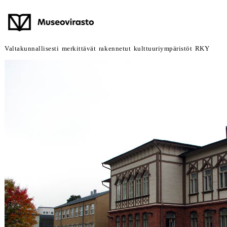
Valtakunnallisesti merkittävät rakennetut kulttuuriympäristöt RKY