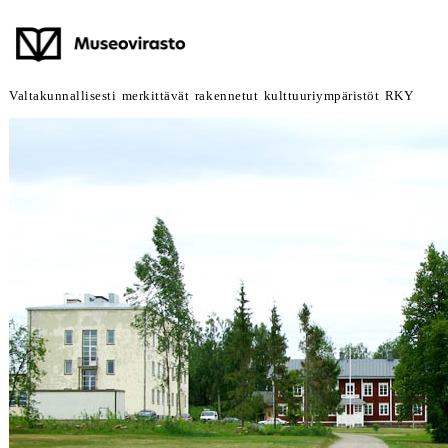
Valtakunnallisesti merkittävät rakennetut kulttuuriympäristöt RKY