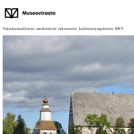
Valtakunnallisesti merkittävät rakennetut kulttuuriympäristöt RKY