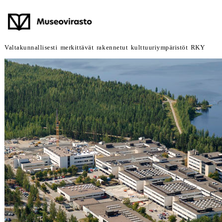
Valtakunnallisesti merkittävät rakennetut kulttuuriympäristöt RKY