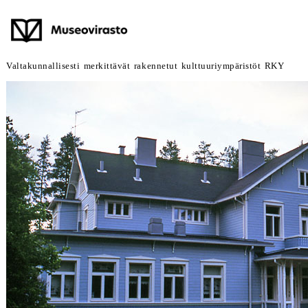
Valtakunnallisesti merkittävät rakennetut kulttuuriympäristöt RKY