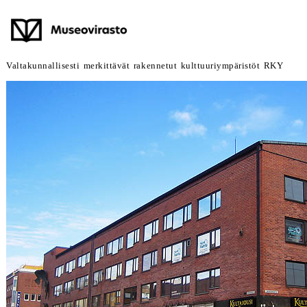
Valtakunnallisesti merkittävät rakennetut kulttuuriympäristöt RKY