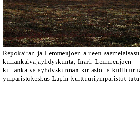
Repokairan ja Lemmenjoen alueen saamelaisasu
kullankaivajayhdyskunta, Inari. Lemmenjoen
kullankaivajayhdyskunnan kirjasto ja kulttuuri
ympäristökeskus Lapin kulttuuriympäristöt tut