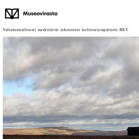
Valtakunnallisesti merkittävät rakennetut kulttuuriympäristöt RKY