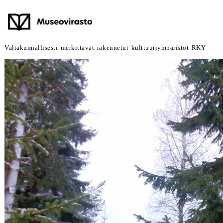
Valtakunnallisesti merkittävät rakennetut kulttuuriympäristöt RKY