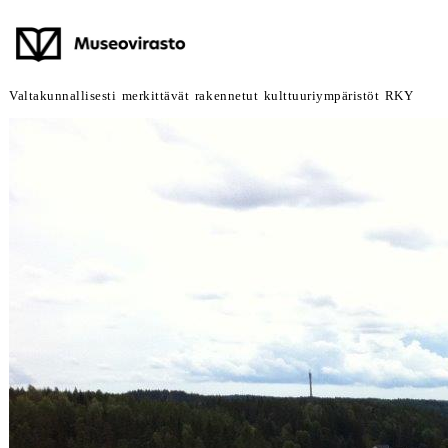
Valtakunnallisesti merkittävät rakennetut kulttuuriympäristöt RKY