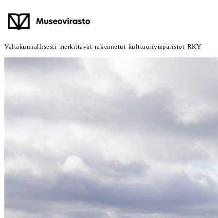
Valtakunnallisesti merkittävät rakennetut kulttuuriympäristöt RKY