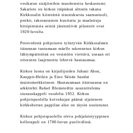
vesikaton sisäjiireihin muodostettu keskustorni.
Sakaristo on kirkon itäpäässä alttarin takana.
Kirkkosalin kiinteästä sisustuksesta saarnastuoli,
penkit, takorautainen kuoriaita ja maalattuja
hirsipintaisia seiniä jäsennöivät pilasterit ovat
1920-luvulta.
Porovedestä pohjoiseen työntyvän Kirkkosalmen
itärannan tuntumaan mäelle rakennetun kirkon
lähiympäristönä on vesistöön viettävä, useaan eri
otteeseen laajennettu lehtevä hautausmaa.
Kirkon luona on kirjailijoiden Juhani Ahon,
Kauppis-Heikin ja Eino Säisän haudat
muistomerkkeineen. Hautausmaan itäreunassa on
arkkitehti Rafael Blomstedtin suunnittelema
siunauskappeli vuodelta 1952. Kirkon
pohjoispuolella koivukujan päässä sijainneen
kirkkoherran pappilan alue on täysin uusiutunut.
Kirkon pohjoispuolella oleva pohjalaistyyppinen
kellotapuli on 1700-luvun puolivälistä.