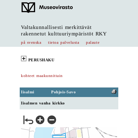
Valtakunnallisesti merkittävät
rakennetut kulttuuriympäristöt RKY
på svenska
tietoa palvelusta
palaute
PERUSHAKU
kohteet maakunnittain
Iisalmi
Pohjois-Savo
Iisalmen vanha kirkko