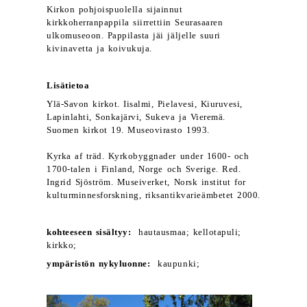
Kirkon pohjoispuolella sijainnut
kirkkoherranpappila siirrettiin Seurasaaren
ulkomuseoon. Pappilasta jäi jäljelle suuri
kivinavetta ja koivukuja.
Lisätietoa
Ylä-Savon kirkot. Iisalmi, Pielavesi, Kiuruvesi,
Lapinlahti, Sonkajärvi, Sukeva ja Vieremä.
Suomen kirkot 19. Museovirasto 1993.
Kyrka af träd. Kyrkobyggnader under 1600- och
1700-talen i Finland, Norge och Sverige. Red.
Ingrid Sjöström. Museiverket, Norsk institut for
kulturminnesforskning, riksantikvarieämbetet 2000.
kohteeseen sisältyy:
hautausmaa; kellotapuli;
kirkko;
ympäristön nykyluonne:
kaupunki;