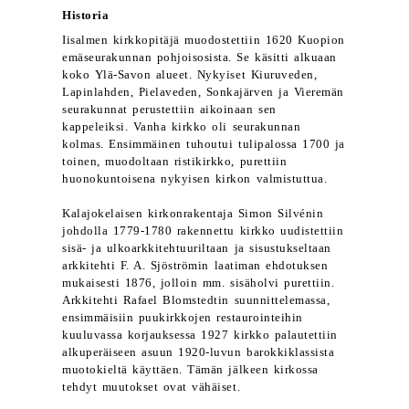
Historia
Iisalmen kirkkopitäjä muodostettiin 1620 Kuopion
emäseurakunnan pohjoisosista. Se käsitti alkuaan
koko Ylä-Savon alueet. Nykyiset Kiuruveden,
Lapinlahden, Pielaveden, Sonkajärven ja Vieremän
seurakunnat perustettiin aikoinaan sen
kappeleiksi. Vanha kirkko oli seurakunnan
kolmas. Ensimmäinen tuhoutui tulipalossa 1700 ja
toinen, muodoltaan ristikirkko, purettiin
huonokuntoisena nykyisen kirkon valmistuttua.
Kalajokelaisen kirkonrakentaja Simon Silvénin
johdolla 1779-1780 rakennettu kirkko uudistettiin
sisä- ja ulkoarkkitehtuuriltaan ja sisustukseltaan
arkkitehti F. A. Sjöströmin laatiman ehdotuksen
mukaisesti 1876, jolloin mm. sisäholvi purettiin.
Arkkitehti Rafael Blomstedtin suunnittelemassa,
ensimmäisiin puukirkkojen restaurointeihin
kuuluvassa korjauksessa 1927 kirkko palautettiin
alkuperäiseen asuun 1920-luvun barokkiklassista
muotokieltä käyttäen. Tämän jälkeen kirkossa
tehdyt muutokset ovat vähäiset.