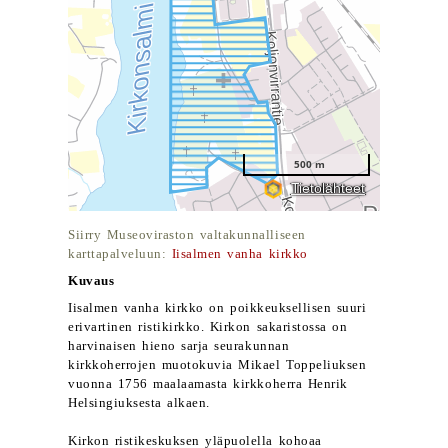
Siirry Museoviraston valtakunnalliseen
karttapalveluun:
Iisalmen vanha kirkko
Kuvaus
Iisalmen vanha kirkko on poikkeuksellisen suuri
erivartinen ristikirkko. Kirkon sakaristossa on
harvinaisen hieno sarja seurakunnan
kirkkoherrojen muotokuvia Mikael Toppeliuksen
vuonna 1756 maalaamasta kirkkoherra Henrik
Helsingiuksesta alkaen.
Kirkon ristikeskuksen yläpuolella kohoaa