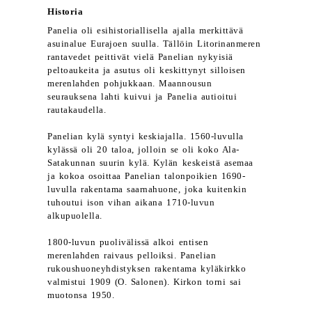
Historia
Panelia oli esihistoriallisella ajalla merkittävä
asuinalue Eurajoen suulla. Tällöin Litorinanmeren
rantavedet peittivät vielä Panelian nykyisiä
peltoaukeita ja asutus oli keskittynyt silloisen
merenlahden pohjukkaan. Maannousun
seurauksena lahti kuivui ja Panelia autioitui
rautakaudella.
Panelian kylä syntyi keskiajalla. 1560-luvulla
kylässä oli 20 taloa, jolloin se oli koko Ala-
Satakunnan suurin kylä. Kylän keskeistä asemaa
ja kokoa osoittaa Panelian talonpoikien 1690-
luvulla rakentama saarnahuone, joka kuitenkin
tuhoutui ison vihan aikana 1710-luvun
alkupuolella.
1800-luvun puolivälissä alkoi entisen
merenlahden raivaus pelloiksi. Panelian
rukoushuoneyhdistyksen rakentama kyläkirkko
valmistui 1909 (O. Salonen). Kirkon torni sai
muotonsa 1950.