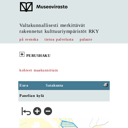
Valtakunnallisesti merkittävät
rakennetut kulttuuriympäristöt RKY
på svenska
tietoa palvelusta
palaute
PERUSHAKU
kohteet maakunnittain
Eura
Satakunta
Panelian kylä