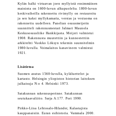
Kylän halki virtaavan joen myllyistä ensimmäinen
maininta on 1600-luvun alkupuolelta. 1800-luvun
keskivaiheilla rakennettu rivimylly on restauroitu
ja sen kaksi myllykamaria, verstas ja vesiuoma on
rakennettu uudelleen. Panelian osuusmeijerin
suunnitteli rakennusmestari Jalmari Maunola
Keskusosuusliike Hankkijasta. Meijeri valmistui
1908. Rakennusta muutettiin ja kunnostettiin
arkkitehti Vuokko Löksyn tekemin suunnitelmin
1980-luvulla. Voimalaitos kanavineen valmistui
1921.
Lisätietoa
Suomen asutus 1560-luvulla, kyläluettelot ja
kartasto. Helsingin yliopiston historian laitoksen
julkaisuja N:o 4. Helsinki 1973.
Satakunnan rakennusperinne. Satakunnan
seutukaavaliitto. Sarja A:177. Pori 1990.
Pirkko-Liisa Lehtosalo-Hilander, Kalastajista
kauppanaisiin. Euran esihistoria. Vammala 2000.