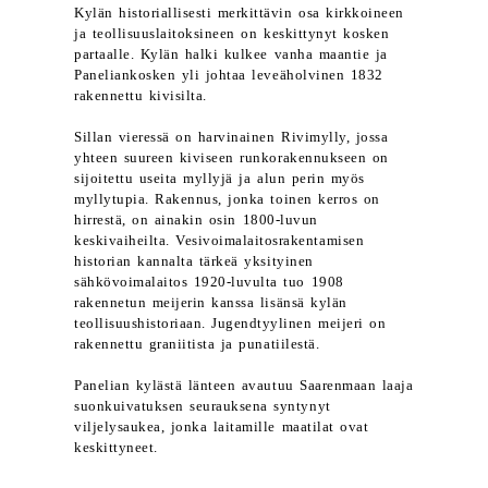
Kylän historiallisesti merkittävin osa kirkkoineen
ja teollisuuslaitoksineen on keskittynyt kosken
partaalle. Kylän halki kulkee vanha maantie ja
Paneliankosken yli johtaa leveäholvinen 1832
rakennettu kivisilta.
Sillan vieressä on harvinainen Rivimylly, jossa
yhteen suureen kiviseen runkorakennukseen on
sijoitettu useita myllyjä ja alun perin myös
myllytupia. Rakennus, jonka toinen kerros on
hirrestä, on ainakin osin 1800-luvun
keskivaiheilta. Vesivoimalaitosrakentamisen
historian kannalta tärkeä yksityinen
sähkövoimalaitos 1920-luvulta tuo 1908
rakennetun meijerin kanssa lisänsä kylän
teollisuushistoriaan. Jugendtyylinen meijeri on
rakennettu graniitista ja punatiilestä.
Panelian kylästä länteen avautuu Saarenmaan laaja
suonkuivatuksen seurauksena syntynyt
viljelysaukea, jonka laitamille maatilat ovat
keskittyneet.