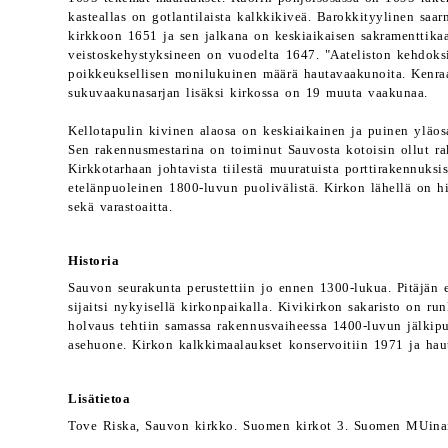
kasteallas on gotlantilaista kalkkikiveä. Barokkityylinen saar
kirkkoon 1651 ja sen jalkana on keskiaikaisen sakramenttikaap
veistoskehystyksineen on vuodelta 1647. "Aateliston kehdoksi
poikkeuksellisen monilukuinen määrä hautavaakunoita. Kenraal
sukuvaakunasarjan lisäksi kirkossa on 19 muuta vaakunaa.
Kellotapulin kivinen alaosa on keskiaikainen ja puinen yläo
Sen rakennusmestarina on toiminut Sauvosta kotoisin ollut r
Kirkkotarhaan johtavista tiilestä muuratuista porttirakennuks
etelänpuoleinen 1800-luvun puolivälistä. Kirkon lähellä on h
sekä varastoaitta.
Historia
Sauvon seurakunta perustettiin jo ennen 1300-lukua. Pitäjän
sijaitsi nykyisellä kirkonpaikalla. Kivikirkon sakaristo on 
holvaus tehtiin samassa rakennusvaiheessa 1400-luvun jälkipuo
asehuone. Kirkon kalkkimaalaukset konservoitiin 1971 ja hau
Lisätietoa
Tove Riska, Sauvon kirkko. Suomen kirkot 3. Suomen MUinai