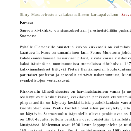
Siirry Museoviraston valtakunnalliseen karttapalveluun:
Sauv
Kuvaus
Sauvon kivikirkko on sisustukseltaan ja esineistöltään parhai
Suomessa.
Pyhälle Clemensille omistetun kirkon kirkkosali on kolmilaiv
kaartuva holvaus on samanlainen kuin Petrus Muratorin johdol
kahdeksankulmaiset massiiviset pilarit, sivulaivoissa ristiholvi
kaksi itäisintä ns. monimuotoista suomalaista tähtiholvia. 147
kalkkimaalaukset liittyvät Pietari Henrikinpojan koulukuntaan.
parittaiset profeetat ja apostolit esittävät uskontunnusta, kuo
evankelistojen vertauskuvat.
Kirkkosalin kiinteä sisustus on harvinaislaatuisen vanha ja mo
ovilevyt ovat keskiaikaiset, keskilaivan penkistön eturintamu
piispantuoliin on käytetty keskiaikaisia puuleikkauksin varus
kuorituolien osia. Penkkikorttelit ovat siten järjestytetyt, et
on käytävät. Saarnastuolin itäpuolella olevat penkit ovat ns
on 1860-luvulta, jolloin penkkien ovet poistettiin. Länsilehter
länsipäässä. Molemmat ovat 1600-luvun loppupuolelta ja nii
1695 tekemät maalaukset. Kuorin pohjoisosassa on 1695 raken