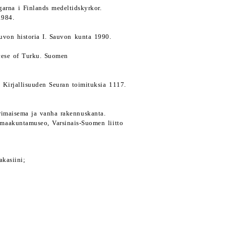
arna i Finlands medeltidskyrkor.
1984.
auvon historia I. Sauvon kunta 1990.
cese of Turku. Suomen
Kirjallisuuden Seuran toimituksia 1117.
urimaisema ja vanha rakennuskanta.
maakuntamuseo, Varsinais-Suomen liitto
kasiini;