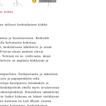
on kirkko
ten säilynyt keskiaikainen kirkko
ainen ja kuusitraveinen. Korkealle
la holvatuissa kirkoissa:
t, keskilaivassa tähtiholvit ja niistä
0-luvun alusta peräisin olevat
 Seinissä on ns. credo-sarja, missä
riholviin on maalattu kirkkoisät ja
nipuolinen. Eteläportaalin ja sakariston
ksiin ja papinpenkkiin sekä
tettuja kuoriparven rintamuksia ja
tä keskikäytävän ohella myös sivulaivoissa
. kaksoispenkkejä. Sisustuksen tammenväri
in lisäksi kirkossa on lehteri etelälaivan
den kaiteissa on Lars Myran vuonna
nettu kasteaitaus, keskiaikainen