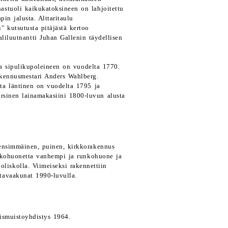
nastuoli kaikukatoksineen on lahjoitettu
in jalusta. Alttaritaulu
" kutsutusta pitäjästä kertoo
iluutnantti Juhan Gallenin täydellisen
sa sipulikupoleineen on vuodelta 1770.
akennusmestari Anders Wahlberg.
ista läntinen on vuodelta 1795 ja
irsinen lainamakasiini 1800-luvun alusta
 ensimmäinen, puinen, kirkkorakennus
runkohuonetta vanhempi ja runkohuone ja
liskolla. Viimeiseksi rakennettiin
tavaakunat 1990-luvulla.
smuistoyhdistys 1964.