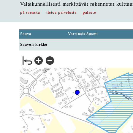
Valtakunnallisesti merkittävät rakennetut kulttu
på svenska
tietoa palvelusta
palaute
Sauvo
Varsinais-Suomi
Sauvon kirkko