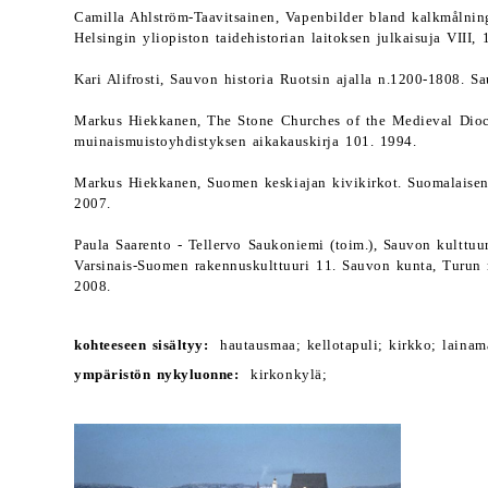
Camilla Ahlström-Taavitsainen, Vapenbilder bland kalkmålning
Helsingin yliopiston taidehistorian laitoksen julkaisuja VIII, 
Kari Alifrosti, Sauvon historia Ruotsin ajalla n.1200-1808. S
Markus Hiekkanen, The Stone Churches of the Medieval Dio
muinaismuistoyhdistyksen aikakauskirja 101. 1994.
Markus Hiekkanen, Suomen keskiajan kivikirkot. Suomalaisen 
2007.
Paula Saarento - Tellervo Saukoniemi (toim.), Sauvon kulttu
Varsinais-Suomen rakennuskulttuuri 11. Sauvon kunta, Turun 
2008.
kohteeseen sisältyy:
hautausmaa; kellotapuli; kirkko; lainama
ympäristön nykyluonne:
kirkonkylä;