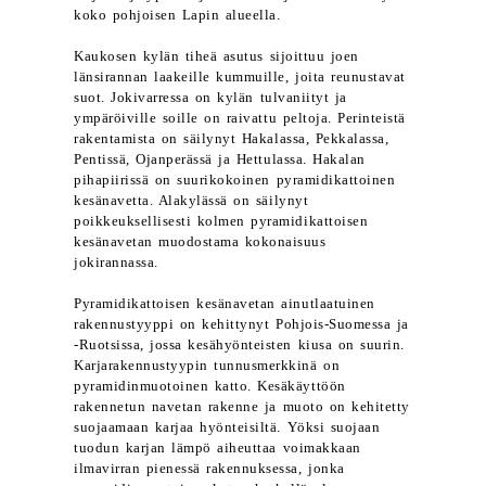
koko pohjoisen Lapin alueella.
Kaukosen kylän tiheä asutus sijoittuu joen
länsirannan laakeille kummuille, joita reunustavat
suot. Jokivarressa on kylän tulvaniityt ja
ympäröiville soille on raivattu peltoja. Perinteistä
rakentamista on säilynyt Hakalassa, Pekkalassa,
Pentissä, Ojanperässä ja Hettulassa. Hakalan
pihapiirissä on suurikokoinen pyramidikattoinen
kesänavetta. Alakylässä on säilynyt
poikkeuksellisesti kolmen pyramidikattoisen
kesänavetan muodostama kokonaisuus
jokirannassa.
Pyramidikattoisen kesänavetan ainutlaatuinen
rakennustyyppi on kehittynyt Pohjois-Suomessa ja
-Ruotsissa, jossa kesähyönteisten kiusa on suurin.
Karjarakennustyypin tunnusmerkkinä on
pyramidinmuotoinen katto. Kesäkäyttöön
rakennetun navetan rakenne ja muoto on kehitetty
suojaamaan karjaa hyönteisiltä. Yöksi suojaan
tuodun karjan lämpö aiheuttaa voimakkaan
ilmavirran pienessä rakennuksessa, jonka