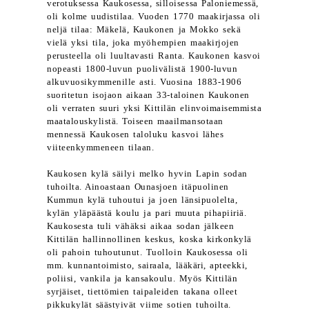
verotuksessa Kaukosessa, silloisessa Paloniemessä,
oli kolme uudistilaa. Vuoden 1770 maakirjassa oli
neljä tilaa: Mäkelä, Kaukonen ja Mokko sekä
vielä yksi tila, joka myöhempien maakirjojen
perusteella oli luultavasti Ranta. Kaukonen kasvoi
nopeasti 1800-luvun puolivälistä 1900-luvun
alkuvuosikymmenille asti. Vuosina 1883-1906
suoritetun isojaon aikaan 33-taloinen Kaukonen
oli verraten suuri yksi Kittilän elinvoimaisemmista
maatalouskylistä. Toiseen maailmansotaan
mennessä Kaukosen taloluku kasvoi lähes
viiteenkymmeneen tilaan.
Kaukosen kylä säilyi melko hyvin Lapin sodan
tuhoilta. Ainoastaan Ounasjoen itäpuolinen
Kummun kylä tuhoutui ja joen länsipuolelta,
kylän yläpäästä koulu ja pari muuta pihapiiriä.
Kaukosesta tuli vähäksi aikaa sodan jälkeen
Kittilän hallinnollinen keskus, koska kirkonkylä
oli pahoin tuhoutunut. Tuolloin Kaukosessa oli
mm. kunnantoimisto, sairaala, lääkäri, apteekki,
poliisi, vankila ja kansakoulu. Myös Kittilän
syrjäiset, tiettömien taipaleiden takana olleet
pikkukylät säästyivät viime sotien tuhoilta.