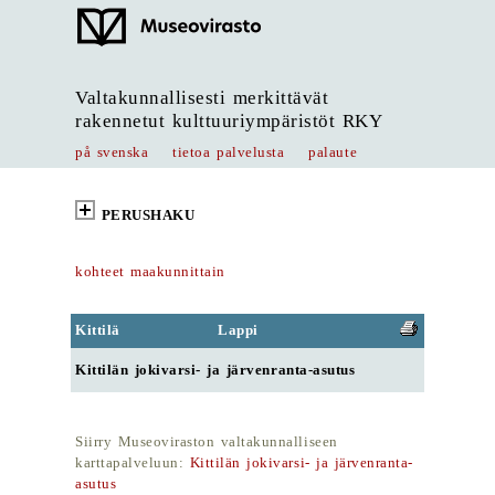
Valtakunnallisesti merkittävät
rakennetut kulttuuriympäristöt RKY
på svenska
tietoa palvelusta
palaute
PERUSHAKU
kohteet maakunnittain
Kittilä
Lappi
Kittilän jokivarsi- ja järvenranta-asutus
Siirry Museoviraston valtakunnalliseen
karttapalveluun:
Kittilän jokivarsi- ja järvenranta-
asutus