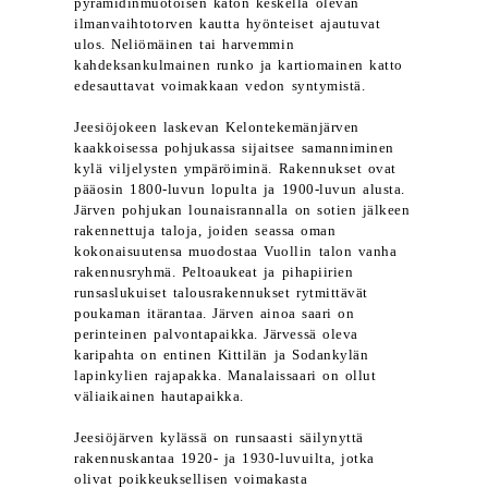
pyramidinmuotoisen katon keskellä olevan
ilmanvaihtotorven kautta hyönteiset ajautuvat
ulos. Neliömäinen tai harvemmin
kahdeksankulmainen runko ja kartiomainen katto
edesauttavat voimakkaan vedon syntymistä.
Jeesiöjokeen laskevan Kelontekemänjärven
kaakkoisessa pohjukassa sijaitsee samanniminen
kylä viljelysten ympäröiminä. Rakennukset ovat
pääosin 1800-luvun lopulta ja 1900-luvun alusta.
Järven pohjukan lounaisrannalla on sotien jälkeen
rakennettuja taloja, joiden seassa oman
kokonaisuutensa muodostaa Vuollin talon vanha
rakennusryhmä. Peltoaukeat ja pihapiirien
runsaslukuiset talousrakennukset rytmittävät
poukaman itärantaa. Järven ainoa saari on
perinteinen palvontapaikka. Järvessä oleva
karipahta on entinen Kittilän ja Sodankylän
lapinkylien rajapakka. Manalaissaari on ollut
väliaikainen hautapaikka.
Jeesiöjärven kylässä on runsaasti säilynyttä
rakennuskantaa 1920- ja 1930-luvuilta, jotka
olivat poikkeuksellisen voimakasta