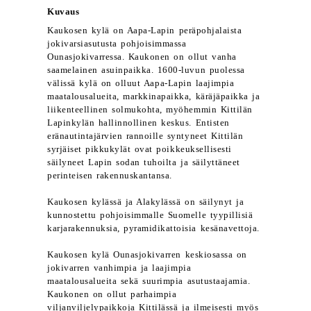
Kuvaus
Kaukosen kylä on Aapa-Lapin peräpohjalaista
jokivarsiasutusta pohjoisimmassa
Ounasjokivarressa. Kaukonen on ollut vanha
saamelainen asuinpaikka. 1600-luvun puolessa
välissä kylä on olluut Aapa-Lapin laajimpia
maatalousalueita, markkinapaikka, käräjäpaikka ja
liikenteellinen solmukohta, myöhemmin Kittilän
Lapinkylän hallinnollinen keskus. Entisten
eränautintajärvien rannoille syntyneet Kittilän
syrjäiset pikkukylät ovat poikkeuksellisesti
säilyneet Lapin sodan tuhoilta ja säilyttäneet
perinteisen rakennuskantansa.
Kaukosen kylässä ja Alakylässä on säilynyt ja
kunnostettu pohjoisimmalle Suomelle tyypillisiä
karjarakennuksia, pyramidikattoisia kesänavettoja.
Kaukosen kylä Ounasjokivarren keskiosassa on
jokivarren vanhimpia ja laajimpia
maatalousalueita sekä suurimpia asutustaajamia.
Kaukonen on ollut parhaimpia
viljanviljelypaikkoja Kittilässä ja ilmeisesti myös