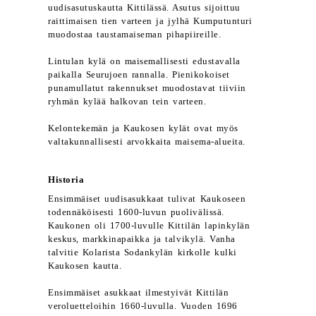
uudisasutuskautta Kittilässä. Asutus sijoittuu
raittimaisen tien varteen ja jylhä Kumputunturi
muodostaa taustamaiseman pihapiireille.
Lintulan kylä on maisemallisesti edustavalla
paikalla Seurujoen rannalla. Pienikokoiset
punamullatut rakennukset muodostavat tiiviin
ryhmän kylää halkovan tein varteen.
Kelontekemän ja Kaukosen kylät ovat myös
valtakunnallisesti arvokkaita maisema-alueita.
Historia
Ensimmäiset uudisasukkaat tulivat Kaukoseen
todennäköisesti 1600-luvun puolivälissä.
Kaukonen oli 1700-luvulle Kittilän lapinkylän
keskus, markkinapaikka ja talvikylä. Vanha
talvitie Kolarista Sodankylän kirkolle kulki
Kaukosen kautta.
Ensimmäiset asukkaat ilmestyivät Kittilän
veroluetteloihin 1660-luvulla. Vuoden 1696