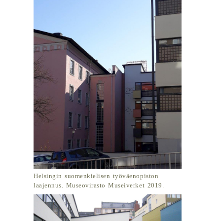
Helsingin suomenkielisen työväenopiston
laajennus. Museovirasto Museiverket 2019.