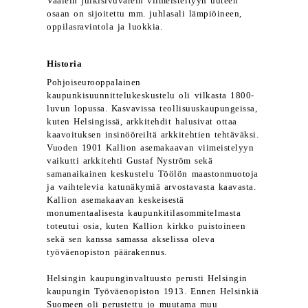
Vaalein julkisivuvärein viimeisteltyyn uuteen
osaan on sijoitettu mm. juhlasali lämpiöineen,
oppilasravintola ja luokkia.
Historia
Pohjoiseurooppalainen
kaupunkisuunnittelukeskustelu oli vilkasta 1800-
luvun lopussa. Kasvavissa teollisuuskaupungeissa,
kuten Helsingissä, arkkitehdit halusivat ottaa
kaavoituksen insinööreiltä arkkitehtien tehtäväksi.
Vuoden 1901 Kallion asemakaavan viimeistelyyn
vaikutti arkkitehti Gustaf Nyström sekä
samanaikainen keskustelu Töölön maastonmuotoja
ja vaihtelevia katunäkymiä arvostavasta kaavasta.
Kallion asemakaavan keskeisestä
monumentaalisesta kaupunkitilasommitelmasta
toteutui osia, kuten Kallion kirkko puistoineen
sekä sen kanssa samassa akselissa oleva
työväenopiston päärakennus.
Helsingin kaupunginvaltuusto perusti Helsingin
kaupungin Työväenopiston 1913. Ennen Helsinkiä
Suomeen oli perustettu jo muutama muu