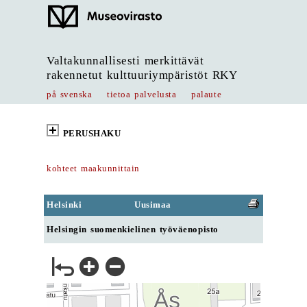
Valtakunnallisesti merkittävät
rakennetut kulttuuriympäristöt RKY
på svenska
tietoa palvelusta
palaute
PERUSHAKU
kohteet maakunnittain
Helsinki
Uusimaa
Helsingin suomenkielinen työväenopisto