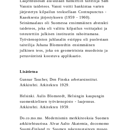
Laajennusosan ala-aulaan hankittiin taiteilija Sam
Vannin taideteos. Vanni voitti hankintaa varten
järjestetyn kilpailun teoksellaan Contrapunctus -
Kaaoksesta järjestykseen (1959 - 1960).
Seinämaalaus oli Suomessa ensimmäinen abstrakti
taideteos, joka oli valittu kilpailun voittajaksi ja
toteutettiin julkisen instituutin rahoittamana.
Työväenopiston juhlasalin esirippu oli puolestaan
taiteilija Juhana Blomstedtin ensimmäinen
julkinen teos, joka on geometrisista muodoista ja
perusväreistä koostuva applikaatio.
Lisätietoa
Gunnar Taucher, Den Finska arbetarsinstitut.
Arkkitehti. Arkitekten 1929.
Helsinki. Aulis Blomstedt, Helsingin kaupungin
suomenkielinen työväenopisto - laajennus.
Arkkitehti. Arkitekten 1959.
Do.co.mo.mo. Modernismin merkkiteoksia Suomen
arkkitehtuurissa. Alvar Aalto Akatemia, docomomo
Suomi-Finland ry, Suomen rakennustaiteen museo.