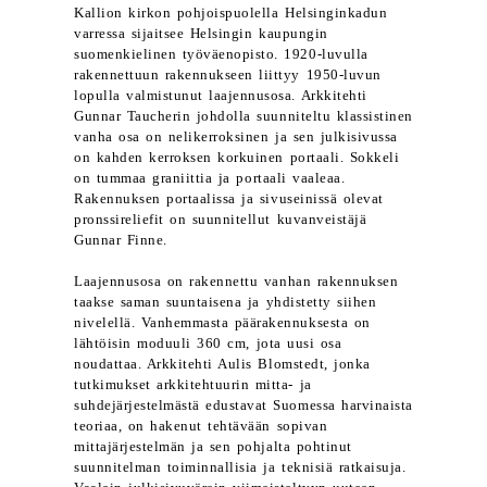
Kallion kirkon pohjoispuolella Helsinginkadun
varressa sijaitsee Helsingin kaupungin
suomenkielinen työväenopisto. 1920-luvulla
rakennettuun rakennukseen liittyy 1950-luvun
lopulla valmistunut laajennusosa. Arkkitehti
Gunnar Taucherin johdolla suunniteltu klassistinen
vanha osa on nelikerroksinen ja sen julkisivussa
on kahden kerroksen korkuinen portaali. Sokkeli
on tummaa graniittia ja portaali vaaleaa.
Rakennuksen portaalissa ja sivuseinissä olevat
pronssireliefit on suunnitellut kuvanveistäjä
Gunnar Finne.
Laajennusosa on rakennettu vanhan rakennuksen
taakse saman suuntaisena ja yhdistetty siihen
nivelellä. Vanhemmasta päärakennuksesta on
lähtöisin moduuli 360 cm, jota uusi osa
noudattaa. Arkkitehti Aulis Blomstedt, jonka
tutkimukset arkkitehtuurin mitta- ja
suhdejärjestelmästä edustavat Suomessa harvinaista
teoriaa, on hakenut tehtävään sopivan
mittajärjestelmän ja sen pohjalta pohtinut
suunnitelman toiminnallisia ja teknisiä ratkaisuja.