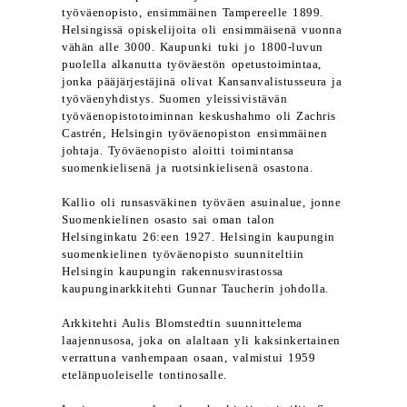
työväenopisto, ensimmäinen Tampereelle 1899.
Helsingissä opiskelijoita oli ensimmäisenä vuonna
vähän alle 3000. Kaupunki tuki jo 1800-luvun
puolella alkanutta työväestön opetustoimintaa,
jonka pääjärjestäjinä olivat Kansanvalistusseura ja
työväenyhdistys. Suomen yleissivistävän
työväenopistotoiminnan keskushahmo oli Zachris
Castrén, Helsingin työväenopiston ensimmäinen
johtaja. Työväenopisto aloitti toimintansa
suomenkielisenä ja ruotsinkielisenä osastona.
Kallio oli runsasväkinen työväen asuinalue, jonne
Suomenkielinen osasto sai oman talon
Helsinginkatu 26:een 1927. Helsingin kaupungin
suomenkielinen työväenopisto suunniteltiin
Helsingin kaupungin rakennusvirastossa
kaupunginarkkitehti Gunnar Taucherin johdolla.
Arkkitehti Aulis Blomstedtin suunnittelema
laajennusosa, joka on alaltaan yli kaksinkertainen
verrattuna vanhempaan osaan, valmistui 1959
etelänpuoleiselle tontinosalle.