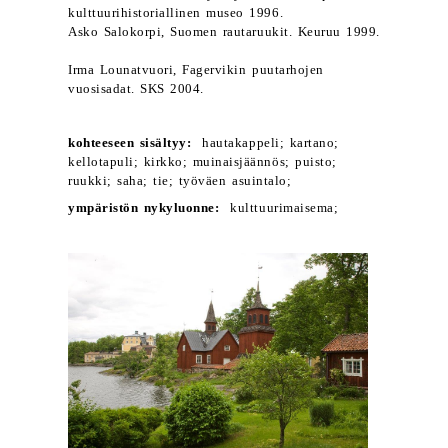
kulttuurihistoriallinen museo 1996.
Asko Salokorpi, Suomen rautaruukit. Keuruu 1999.
Irma Lounatvuori, Fagervikin puutarhojen
vuosisadat. SKS 2004.
kohteeseen sisältyy:
hautakappeli; kartano;
kellotapuli; kirkko; muinaisjäännös; puisto;
ruukki; saha; tie; työväen asuintalo;
ympäristön nykyluonne:
kulttuurimaisema;