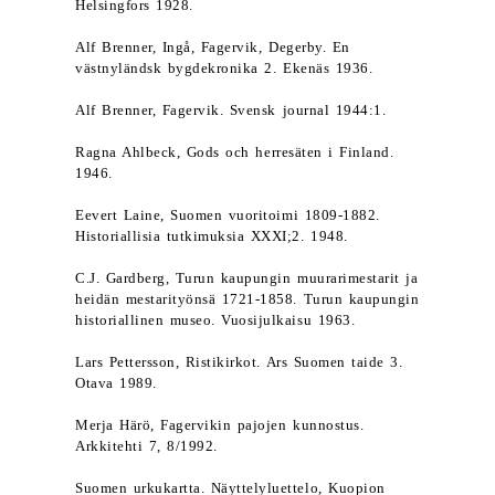
Helsingfors 1928.
Alf Brenner, Ingå, Fagervik, Degerby. En
västnyländsk bygdekronika 2. Ekenäs 1936.
Alf Brenner, Fagervik. Svensk journal 1944:1.
Ragna Ahlbeck, Gods och herresäten i Finland.
1946.
Eevert Laine, Suomen vuoritoimi 1809-1882.
Historiallisia tutkimuksia XXXI;2. 1948.
C.J. Gardberg, Turun kaupungin muurarimestarit ja
heidän mestarityönsä 1721-1858. Turun kaupungin
historiallinen museo. Vuosijulkaisu 1963.
Lars Pettersson, Ristikirkot. Ars Suomen taide 3.
Otava 1989.
Merja Härö, Fagervikin pajojen kunnostus.
Arkkitehti 7, 8/1992.
Suomen urkukartta. Näyttelyluettelo, Kuopion