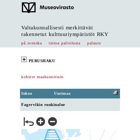
Valtakunnallisesti merkittävät
rakennetut kulttuuriympäristöt RKY
på svenska
tietoa palvelusta
palaute
PERUSHAKU
kohteet maakunnittain
Inkoo
Uusimaa
Fagervikin ruukinalue