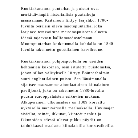
Ruukinkartanon puutarhat ja puistot ovat
merkittävimpiä historiallisia puutarhoja
maassamme. Kartanoon liittyy laajahko, 1700-
luvulta peräisin oleva muotopuutarha, joka
laajenee terassoituna maisemapuistona aluetta
idässä rajaavaan kalliomuodostelmaan.
Muotopuutarhan korkeimmalla kohdalla on 1840-
luvulla rakennettu goottilainen kasvihuone.
Ruukinkartanon pohjoispuolella on useiden
hehtaarien kokoinen, osin istutettu puistometsä,
johon sillan välityksellä liittyy Brännäsholmin
suuri englantilainen puisto. Sen länsirannalla
sijaitsee maassamme ainutlaatuinen kiinalainen
paviljonki, joka on rakennettu 1780-luvulla
puusta eurooppalaisten esikuvien mukaan.
Alkuperäinen ulkomaalaus on 1889 korvattu
nykyisellä monivärisellä maalauksella. Huvimajan
sisätilat, seinät, ikkunat, kiinteät penkit ja
ikkunoiden edessä olevat pikku pöydät on
taidokkaasti maalattu kiinalaisilla koristeaiheilla.