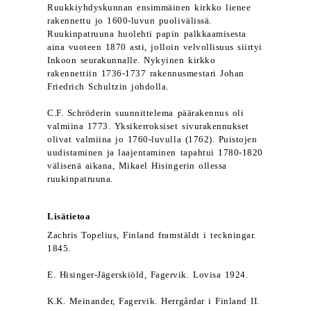
Ruukkiyhdyskunnan ensimmäinen kirkko lienee
rakennettu jo 1600-luvun puolivälissä.
Ruukinpatruuna huolehti papin palkkaamisesta
aina vuoteen 1870 asti, jolloin velvollisuus siirtyi
Inkoon seurakunnalle. Nykyinen kirkko
rakennettiin 1736-1737 rakennusmestari Johan
Friedrich Schultzin johdolla.
C.F. Schröderin suunnittelema päärakennus oli
valmiina 1773. Yksikerroksiset sivurakennukset
olivat valmiina jo 1760-luvulla (1762). Puistojen
uudistaminen ja laajentaminen tapahtui 1780-1820
välisenä aikana, Mikael Hisingerin ollessa
ruukinpatruuna.
Lisätietoa
Zachris Topelius, Finland framstäldt i teckningar.
1845.
E. Hisinger-Jägerskiöld, Fagervik. Lovisa 1924.
K.K. Meinander, Fagervik. Herrgårdar i Finland II.