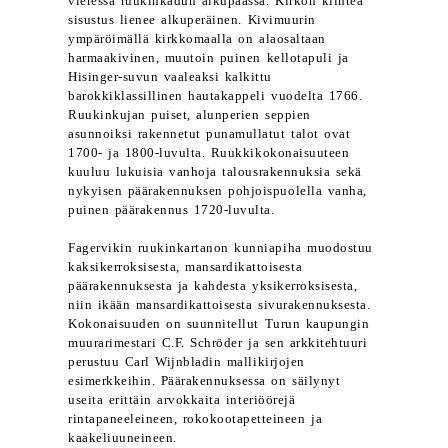
vieressä ruukinkadun alkupäässä. Kirkon kiinteä
sisustus lienee alkuperäinen. Kivimuurin
ympäröimällä kirkkomaalla on alaosaltaan
harmaakivinen, muutoin puinen kellotapuli ja
Hisinger-suvun vaaleaksi kalkittu
barokkiklassillinen hautakappeli vuodelta 1766.
Ruukinkujan puiset, alunperien seppien
asunnoiksi rakennetut punamullatut talot ovat
1700- ja 1800-luvulta. Ruukkikokonaisuuteen
kuuluu lukuisia vanhoja talousrakennuksia sekä
nykyisen päärakennuksen pohjoispuolella vanha,
puinen päärakennus 1720-luvulta.
Fagervikin ruukinkartanon kunniapiha muodostuu
kaksikerroksisesta, mansardikattoisesta
päärakennuksesta ja kahdesta yksikerroksisesta,
niin ikään mansardikattoisesta sivurakennuksesta.
Kokonaisuuden on suunnitellut Turun kaupungin
muurarimestari C.F. Schröder ja sen arkkitehtuuri
perustuu Carl Wijnbladin mallikirjojen
esimerkkeihin. Päärakennuksessa on säilynyt
useita erittäin arvokkaita interiöörejä
rintapaneeleineen, rokokootapetteineen ja
kaakeliuuneineen.