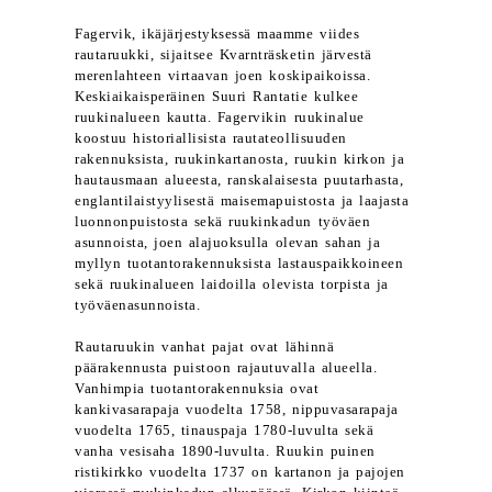
Fagervik, ikäjärjestyksessä maamme viides
rautaruukki, sijaitsee Kvarnträsketin järvestä
merenlahteen virtaavan joen koskipaikoissa.
Keskiaikaisperäinen Suuri Rantatie kulkee
ruukinalueen kautta. Fagervikin ruukinalue
koostuu historiallisista rautateollisuuden
rakennuksista, ruukinkartanosta, ruukin kirkon ja
hautausmaan alueesta, ranskalaisesta puutarhasta,
englantilaistyylisestä maisemapuistosta ja laajasta
luonnonpuistosta sekä ruukinkadun työväen
asunnoista, joen alajuoksulla olevan sahan ja
myllyn tuotantorakennuksista lastauspaikkoineen
sekä ruukinalueen laidoilla olevista torpista ja
työväenasunnoista.
Rautaruukin vanhat pajat ovat lähinnä
päärakennusta puistoon rajautuvalla alueella.
Vanhimpia tuotantorakennuksia ovat
kankivasarapaja vuodelta 1758, nippuvasarapaja
vuodelta 1765, tinauspaja 1780-luvulta sekä
vanha vesisaha 1890-luvulta. Ruukin puinen
ristikirkko vuodelta 1737 on kartanon ja pajojen