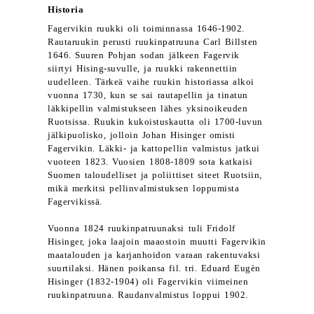
Historia
Fagervikin ruukki oli toiminnassa 1646-1902.
Rautaruukin perusti ruukinpatruuna Carl Billsten
1646. Suuren Pohjan sodan jälkeen Fagervik
siirtyi Hising-suvulle, ja ruukki rakennettiin
uudelleen. Tärkeä vaihe ruukin historiassa alkoi
vuonna 1730, kun se sai rautapellin ja tinatun
läkkipellin valmistukseen lähes yksinoikeuden
Ruotsissa. Ruukin kukoistuskautta oli 1700-luvun
jälkipuolisko, jolloin Johan Hisinger omisti
Fagervikin. Läkki- ja kattopellin valmistus jatkui
vuoteen 1823. Vuosien 1808-1809 sota katkaisi
Suomen taloudelliset ja poliittiset siteet Ruotsiin,
mikä merkitsi pellinvalmistuksen loppumista
Fagervikissä.
Vuonna 1824 ruukinpatruunaksi tuli Fridolf
Hisinger, joka laajoin maaostoin muutti Fagervikin
maatalouden ja karjanhoidon varaan rakentuvaksi
suurtilaksi. Hänen poikansa fil. tri. Eduard Eugèn
Hisinger (1832-1904) oli Fagervikin viimeinen
ruukinpatruuna. Raudanvalmistus loppui 1902.