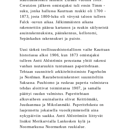
Kauttuankosken rannalle Euraan vuonna 1689.
Creutzien jälkeen omistajaksi tuli ensin Timm -
suku, jonka hallussa Kauttuan ruukki oli 1700 -
1873, josta 1800-luku oli vävynä taloon tulleen
Falck -suvun aikaa. Jälkimmäisten aikana
rakennettiin pääosa kartanon ja ruukin säilyneistä
asuinrakennuksista, päärakennus, kellotorni,
Sepänkadun rakennukset ja puisto.
Uusi tärkeä teollisuushistoriallinen vaihe Kauttuan
historiassa alkoi 1906, kun 1873 omistajaksi
tulleen Antti Ahlströmin perustama yhtiö rakensi
vanhan rautaruukin tuntumaan paperitehtaan.
Tehtaan suunnitteli arkkitehtitoimisto Fagerholm
ja Nordman. Rautabetonirakenteet suunniteltiin
Saksassa. Puuhiomo ja ruskeaa paperia valmistava
tehdas aloittivat toimintansa 1907, ja samalla
päättyi raudan valmistus. Paperitehtaan
alkuvaiheen asuinalueita olivat Keittiömäki,
Juudaanmaa ja Mikolanmäki. Paperitehdasta on
laajennettu jokaisella vuosikymmenellä aina
nykypäiviin saakka. Antti Ahlströmiin liittyvät
lisäksi Merikarvialla Lankosken kylä ja
Noormarkussa Noormarkun ruukialue.