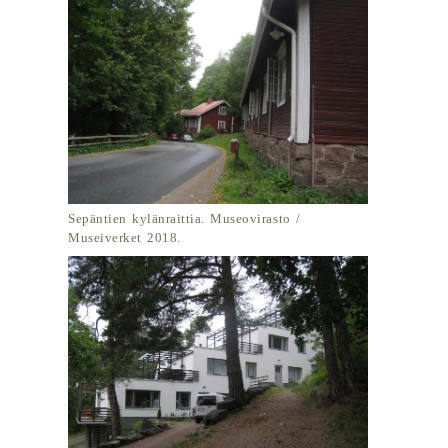
Sepäntien kylänraittia. Museovirasto /
Museiverket 2018.