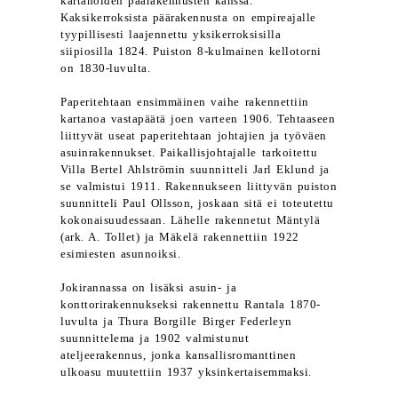
kartanoiden päärakennusten kanssa.
Kaksikerroksista päärakennusta on empireajalle
tyypillisesti laajennettu yksikerroksisilla
siipiosilla 1824. Puiston 8-kulmainen kellotorni
on 1830-luvulta.
Paperitehtaan ensimmäinen vaihe rakennettiin
kartanoa vastapäätä joen varteen 1906. Tehtaaseen
liittyvät useat paperitehtaan johtajien ja työväen
asuinrakennukset. Paikallisjohtajalle tarkoitettu
Villa Bertel Ahlströmin suunnitteli Jarl Eklund ja
se valmistui 1911. Rakennukseen liittyvän puiston
suunnitteli Paul Ollsson, joskaan sitä ei toteutettu
kokonaisuudessaan. Lähelle rakennetut Mäntylä
(ark. A. Tollet) ja Mäkelä rakennettiin 1922
esimiesten asunnoiksi.
Jokirannassa on lisäksi asuin- ja
konttorirakennukseksi rakennettu Rantala 1870-
luvulta ja Thura Borgille Birger Federleyn
suunnittelema ja 1902 valmistunut
ateljeerakennus, jonka kansallisromanttinen
ulkoasu muutettiin 1937 yksinkertaisemmaksi.