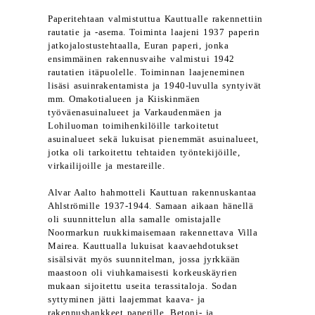
Paperitehtaan valmistuttua Kauttualle rakennettiin
rautatie ja -asema. Toiminta laajeni 1937 paperin
jatkojalostustehtaalla, Euran paperi, jonka
ensimmäinen rakennusvaihe valmistui 1942
rautatien itäpuolelle. Toiminnan laajeneminen
lisäsi asuinrakentamista ja 1940-luvulla syntyivät
mm. Omakotialueen ja Kiiskinmäen
työväenasuinalueet ja Varkaudenmäen ja
Lohiluoman toimihenkilöille tarkoitetut
asuinalueet sekä lukuisat pienemmät asuinalueet,
jotka oli tarkoitettu tehtaiden työntekijöille,
virkailijoille ja mestareille.
Alvar Aalto hahmotteli Kauttuan rakennuskantaa
Ahlströmille 1937-1944. Samaan aikaan hänellä
oli suunnittelun alla samalle omistajalle
Noormarkun ruukkimaisemaan rakennettava Villa
Mairea. Kauttualla lukuisat kaavaehdotukset
sisälsivät myös suunnitelman, jossa jyrkkään
maastoon oli viuhkamaisesti korkeuskäyrien
mukaan sijoitettu useita terassitaloja. Sodan
syttyminen jätti laajemmat kaava- ja
rakennushankkeet paperille. Betoni- ja