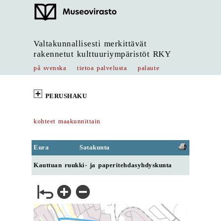
Valtakunnallisesti merkittävät
rakennetut kulttuuriympäristöt RKY
på svenska
tietoa palvelusta
palaute
PERUSHAKU
kohteet maakunnittain
Eura
Satakunta
Kauttuan ruukki- ja paperitehdasyhdyskunta