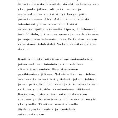
tiilirakenteisesta terassitaloista ehti valmistua vain
yksi, jonka jälkeen oli pakko sotien ja
materiaalipulan vuoksi siirtyä kevyempään
puurakenteseen. Alvar Aallon suunnitelmista
toteutuivat yhden terassitalon lisäksi
naisvirkailijoille rakennettu Tipula, Lohiluoman
insinööritalo, jokirannan sauna- ja pesularakennus
ja laajempana kokonaisuutena Varkauden tehtaan
valmistamat tehdastalot Varkaudenmäkeen eli ns.
A-talot.
Kauttua on yksi niistä maamme rautaruukeista,
joissa teollinen toiminta jatkuu edelleen
alkuperäisen rautateollisuustuotannon
pysähtymisen jälkeen. Nykyisin Kauttuan tehtaat
ovat osa kansainvälisiä yrityksiä, jolloin tehtaan
ja sen paikallisjohdon suuri ja kokonaisvaltainen
vaikutus ympäristön rakentamiseen päättynyt.
Keskeinen, historiallinen rakennuskanta on
edelleen yhtiön omaisuutta, mutta osa on myyty
yksityiselle. Tämä on tuonut alueelle
täydennysrakentamista ja muutoksia
rakennuskantaan.