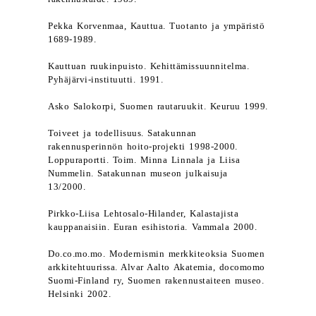
Pekka Korvenmaa, Kauttua. Tuotanto ja ympäristö
1689-1989.
Kauttuan ruukinpuisto. Kehittämissuunnitelma.
Pyhäjärvi-instituutti. 1991.
Asko Salokorpi, Suomen rautaruukit. Keuruu 1999.
Toiveet ja todellisuus. Satakunnan
rakennusperinnön hoito-projekti 1998-2000.
Loppuraportti. Toim. Minna Linnala ja Liisa
Nummelin. Satakunnan museon julkaisuja
13/2000.
Pirkko-Liisa Lehtosalo-Hilander, Kalastajista
kauppanaisiin. Euran esihistoria. Vammala 2000.
Do.co.mo.mo. Modernismin merkkiteoksia Suomen
arkkitehtuurissa. Alvar Aalto Akatemia, docomomo
Suomi-Finland ry, Suomen rakennustaiteen museo.
Helsinki 2002.