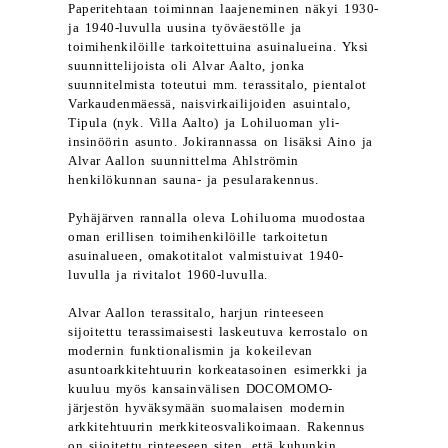
Paperitehtaan toiminnan laajeneminen näkyi 1930-
ja 1940-luvulla uusina työväestölle ja
toimihenkilöille tarkoitettuina asuinalueina. Yksi
suunnittelijoista oli Alvar Aalto, jonka
suunnitelmista toteutui mm. terassitalo, pientalot
Varkaudenmäessä, naisvirkailijoiden asuintalo,
Tipula (nyk. Villa Aalto) ja Lohiluoman yli-
insinöörin asunto. Jokirannassa on lisäksi Aino ja
Alvar Aallon suunnittelma Ahlströmin
henkilökunnan sauna- ja pesularakennus.
Pyhäjärven rannalla oleva Lohiluoma muodostaa
oman erillisen toimihenkilöille tarkoitetun
asuinalueen, omakotitalot valmistuivat 1940-
luvulla ja rivitalot 1960-luvulla.
Alvar Aallon terassitalo, harjun rinteeseen
sijoitettu terassimaisesti laskeutuva kerrostalo on
modernin funktionalismin ja kokeilevan
asuntoarkkitehtuurin korkeatasoinen esimerkki ja
kuuluu myös kansainvälisen DOCOMOMO-
järjestön hyväksymään suomalaisen modernin
arkkitehtuurin merkkiteosvalikoimaan. Rakennus
on sijoitettu rinteeseen siten, että kuhunkin