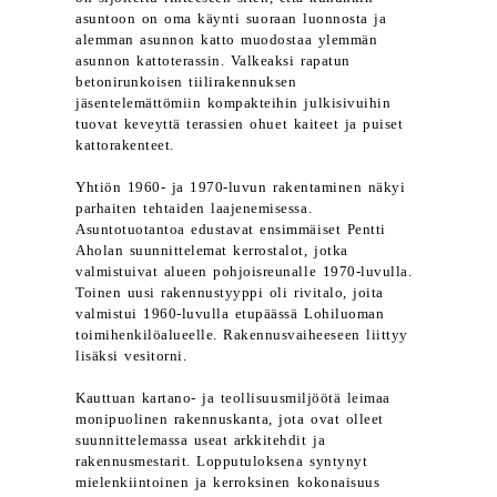
asuntoon on oma käynti suoraan luonnosta ja
alemman asunnon katto muodostaa ylemmän
asunnon kattoterassin. Valkeaksi rapatun
betonirunkoisen tiilirakennuksen
jäsentelemättömiin kompakteihin julkisivuihin
tuovat keveyttä terassien ohuet kaiteet ja puiset
kattorakenteet.
Yhtiön 1960- ja 1970-luvun rakentaminen näkyi
parhaiten tehtaiden laajenemisessa.
Asuntotuotantoa edustavat ensimmäiset Pentti
Aholan suunnittelemat kerrostalot, jotka
valmistuivat alueen pohjoisreunalle 1970-luvulla.
Toinen uusi rakennustyyppi oli rivitalo, joita
valmistui 1960-luvulla etupäässä Lohiluoman
toimihenkilöalueelle. Rakennusvaiheeseen liittyy
lisäksi vesitorni.
Kauttuan kartano- ja teollisuusmiljöötä leimaa
monipuolinen rakennuskanta, jota ovat olleet
suunnittelemassa useat arkkitehdit ja
rakennusmestarit. Lopputuloksena syntynyt
mielenkiintoinen ja kerroksinen kokonaisuus