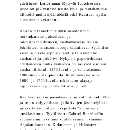
edeltäneet, kerrostumat löytyvät luoteisosasta,
jossa on jokivarressa useita kivi- ja rautakautisia
kiinteitä muinaisjäännöksiä sekä Kauttuan kylän
autioitunut kylätontti.
Alueen rakennetun ytimen muodostavat
ruukinkartano puistoineen ja
talousrakennuksineen, nauhamaisessa rivissä
jokirinteen maastonmuotoja seurailevan Sepäntien
varrella olevat seppien talot sekä asuintalot
vanharivi ja pitkärivi. Nykyistä paperitehdasta
edeltäneestä ruukkivaiheesta on säilynyt osittain
vanha hiilisuuli 1870-luvulta ja saharakennus
1900-luvun alkupuolelta. Koskipaikassa olleet
1600- ja 1700-luvulla rakennetut alapaja,
nippuvasarapaja ja myllyt ovat purettu.
Kauttuan ruukin päärakennus on valmistunut 1802
ja se on volyymiltaan, julkisivujen jäsentelyltään
ja yksityiskohdiltaan tyypillistä "anonyymiä"
uusklassismia. Tyylillisesti Gabriel Bonsdorffin
suunnitelma rakennus kuuluu samaan ryhmään
Anjalan kartanon, Kirkniemen ja Hakoisten