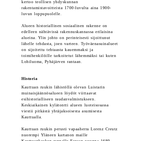
kertoo teollisen yhdyskunnan
rakentamistavoitteista 1700-luvulta aina 1900-
luvun loppupuolelle.
Alueen historiallinen sosiaalinen rakenne on
edelleen nähtävissä rakennuskannassa erilaisina
alueina. Ylin johto on perinteisesti sijoittunut
lähelle tehdasta, joen varteen. Työväenasuinalueet
on sijoitettu tehtaasta kauemmaksi ja
toimihenkilöille tarkoitetut lähemmäksi tai kuten
Lohiluoma, Pyhäjärven rantaan.
Historia
Kauttuan ruukin lähistöllä olevan Luistarin
muinaisjäännösalueen löydöt viittaavat
esihistorialliseen raudanvalmistukseen.
Keskiaikainen kylätontti alueen luoteisosassa
viestii pitkästä yhtäjaksoisesta asumisesta
Kauttualla.
Kauttuan ruukin perusti vapaaherra Lorenz Creutz
nuorempi Yläneen kartanon maille