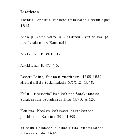
Lisätietoa
Zachris Topelius, Finland framstäldt i teckningar
1845.
Aino ja Alvar Aalto, A. Ahlström Oy:n sauna- ja
pesularakennus Kauttualla.
Arkkitehti 1939/11-12.
Arkkitehti 1947/ 4-5.
Eevert Laine, Suomen vuoritoimi 1809-1882.
Historiallisia tutkimuksia XXXI;2. 1948.
Kulttuurihistorialliset kohteet Satakunnassa.
Satakunnan seutukaavaliitto 1979. A:120.
Kauttua. Kosken kohinasta painokoneen
pauhinaan. Kauttua 300. 1989.
Vilhelm Helander ja Simo Rista, Suomalainen
rakennustaide. 1989.