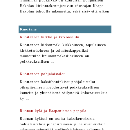
Ylihärmän puukirkko on kuuluisan pohjalaisen
Hakolan kirkonrakentajasuvun edustajan Kaapo
Hakolan johdolla rakennettu, sekä sisä- että ulkon
...
Kuortane
Kuortaneen kirkko ja kirkonseutu
Kuortaneen kirkonmäki kirkkoineen, tapuleineen
kirkkotarhoineen ja toimituskappeliksi
muutettuine kruununmakasiineineen on
poikkeuksellisen ...
Kuortaneen pohjalaistalot
Kuortaneen kaksifooninkiset pohjalaistalot
pihapiireineen muodostavat poikkeuksellisen
komeita ja yhtenäisenä säilyneitä kokonaisuuksia
ky ...
Ruonan kylä ja Haapaniemen pappila
Ruonan kylässä on useita kaksikerroksisia
pohjalaistaloja pihapiireineen ja ne ovat erittäin
edustava esimerkki eteläpohjalaisesta talonpoik ...