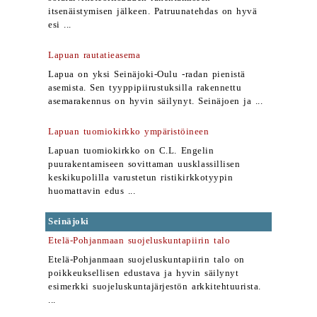
itsenäistymisen jälkeen. Patruunatehdas on hyvä
esi ...
Lapuan rautatieasema
Lapua on yksi Seinäjoki-Oulu -radan pienistä
asemista. Sen tyyppipiirustuksilla rakennettu
asemarakennus on hyvin säilynyt. Seinäjoen ja ...
Lapuan tuomiokirkko ympäristöineen
Lapuan tuomiokirkko on C.L. Engelin
puurakentamiseen sovittaman uusklassillisen
keskikupolilla varustetun ristikirkkotyypin
huomattavin edus ...
Seinäjoki
Etelä-Pohjanmaan suojeluskuntapiirin talo
Etelä-Pohjanmaan suojeluskuntapiirin talo on
poikkeuksellisen edustava ja hyvin säilynyt
esimerkki suojeluskuntajärjestön arkkitehtuurista.
...