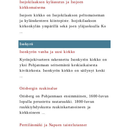
Isojokilaakson kyläasutus ja Isojoen
kirkkomaisema
Isojoen kirkko on Isojokilaakson peltomaiseman
ja kylärakenteen kiintopiste. Isojokilaakson
kirkonkylän ympärillä sekä joen yläjuoksulla Ko
...
Isokyrö
Isonkyrön vanha ja uusi kirkko
Kyrönjokivarteen rakennettu Isonkyrön kirkko on
yksi Pohjanmaan seitsemästä keskiaikaisesta
kivikirkosta. Isonkyrön kirkko on säilynyt keski
...
Orisbergin ruukinalue
Orisberg on Pohjanmaan ensimmäinen, 1600-luvun
lopulla perustettu rautaruukki. 1800-luvun
ruukkiyhdyskunta ruukinkartanoineen ja
kirkkoineen ...
Perttilänmäki ja Napuen taistelutanner