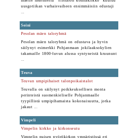
mäelle rakennettu "Ylistaron komiakirkko" kuuluu
uusgotiikan varhaisvaiheen ensimmäisiin edustaji
...
Soini
Pesolan mäen taloryhmä
Pesolan mäen taloryhmä on edustava ja hyvin
säilynyt esimerkki Pohjanmaan jokilaaksokylien
takamaille 1800-luvun alussa syntyneistä kruununt
...
Teuva
Teuvan umpipihaiset talonpoikaistalot
Teuvalla on säilynyt poikkeuksellisen monta
perinteistä suomenkieliselle Pohjanmaalle
tyypillistä umpipihamaista kokonaisuutta, jotka
jakaut ...
Vimpeli
Vimpelin kirkko ja kirkonseutu
Vimpelin puisen pyörökirkon ympäristössä eri