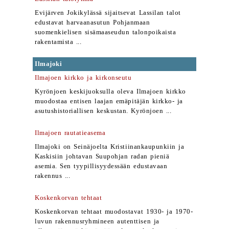
Evijärven Jokikylässä sijaitsevat Lassilan talot
edustavat harvaanasutun Pohjanmaan
suomenkielisen sisämaaseudun talonpoikaista
rakentamista ...
Ilmajoki
Ilmajoen kirkko ja kirkonseutu
Kyrönjoen keskijuoksulla oleva Ilmajoen kirkko
muodostaa entisen laajan emäpitäjän kirkko- ja
asutushistoriallisen keskustan. Kyrönjoen ...
Ilmajoen rautatieasema
Ilmajoki on Seinäjoelta Kristiinankaupunkiin ja
Kaskisiin johtavan Suupohjan radan pieniä
asemia. Sen tyypillisyydessään edustavaan
rakennus ...
Koskenkorvan tehtaat
Koskenkorvan tehtaat muodostavat 1930- ja 1970-
luvun rakennusryhmineen autenttisen ja