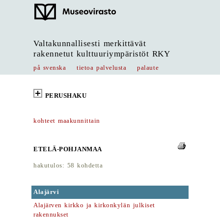
Valtakunnallisesti merkittävät
rakennetut kulttuuriympäristöt RKY
på svenska
tietoa palvelusta
palaute
PERUSHAKU
kohteet maakunnittain
ETELÄ-POHJANMAA
hakutulos: 58 kohdetta
Alajärvi
Alajärven kirkko ja kirkonkylän julkiset
rakennukset