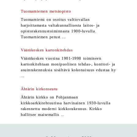
Tuomarniemen metsäopisto
Tuomarniemi on osoitus valtiovallan
harjoittamasta valtakunnallisesta laitos- ja
opistorakennustoiminnasta 1900-luvulla.
Tuomarniemen perust ...
Vääräkosken kartonkitehdas
Vääräkosken vuosina 1901-1998 toimineen
kartonkitehtaan monipuolinen tehdas-, konttori- ja
asuinrakennuksia sisältävä kokonaisuus edustaa hy
...
Ähtärin kirkonseutu
Ähtärin kirkko on Pohjanmaan
kirkkoarkkitehtuurissa harvinainen 1930-luvulla
rakennettu moderni kirkkorakennus. Kirkko
hallitsee maisemallis ...