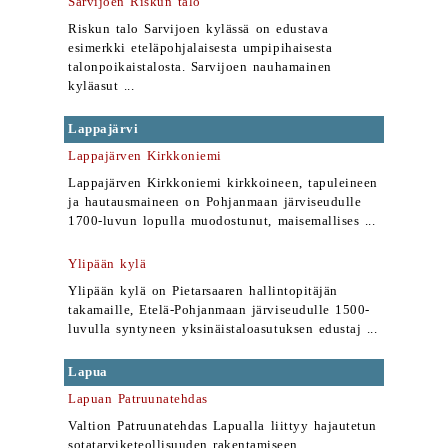
Sarvijoen Riskun talo
Riskun talo Sarvijoen kylässä on edustava
esimerkki eteläpohjalaisesta umpipihaisesta
talonpoikaistalosta. Sarvijoen nauhamainen
kyläasut ...
Lappajärvi
Lappajärven Kirkkoniemi
Lappajärven Kirkkoniemi kirkkoineen, tapuleineen
ja hautausmaineen on Pohjanmaan järviseudulle
1700-luvun lopulla muodostunut, maisemallises ...
Ylipään kylä
Ylipään kylä on Pietarsaaren hallintopitäjän
takamaille, Etelä-Pohjanmaan järviseudulle 1500-
luvulla syntyneen yksinäistaloasutuksen edustaj ...
Lapua
Lapuan Patruunatehdas
Valtion Patruunatehdas Lapualla liittyy hajautetun
sotatarviketeollisuuden rakentamiseen