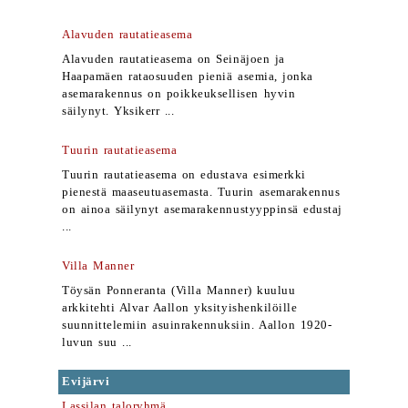
Alavuden rautatieasema
Alavuden rautatieasema on Seinäjoen ja
Haapamäen rataosuuden pieniä asemia, jonka
asemarakennus on poikkeuksellisen hyvin
säilynyt. Yksikerr ...
Tuurin rautatieasema
Tuurin rautatieasema on edustava esimerkki
pienestä maaseutuasemasta. Tuurin asemarakennus
on ainoa säilynyt asemarakennustyyppinsä edustaj
...
Villa Manner
Töysän Ponneranta (Villa Manner) kuuluu
arkkitehti Alvar Aallon yksityishenkilöille
suunnittelemiin asuinrakennuksiin. Aallon 1920-
luvun suu ...
Evijärvi
Lassilan taloryhmä