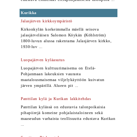
Kurikka
Jalasjärven kirkkoympäristö
Kirkonkylän korkeimmalla mäellä seisova
jalasjärveläisen Salomon Köykän (Köhlström)
1800-luvun alussa rakentama Jalasjärven kirkko,
1930-luv ...
Luopajärven kyläasutus
Luopajärven kulttuurimaisema on Etelä-
Pohjanmaan lakeuksien vaurasta
maatalousmaisemaa viljelykäyttöön kuivatun
järven ympärillä. Alueen pit ...
Panttilan kylä ja Kurikan lakkitehdas
Panttilan kylässä on edustavia talonpoikaisia
pihapiirejä komeine pohjalaistaloineen sekä
maaseudun varhaista teollisuutta edustava Kurikan
...