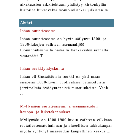
aikakausien arkkitehtuuri yhdistyy kirkonkylän
historiaa kuvaavaksi monipuoliseksi julkisten ra ...
Ähtäri
Inhan rautatieasema
Inhan rautatieasema on hyvin säilynyt 1800- ja
1900-lukujen vaihteen asemamiljöö
luonnnonkauniilla paikalla Hankaveden rannalla
vastapäätä T ...
Inhan ruukkiyhdyskunta
Inhan eli Gustafsforsin ruukki on yksi maan
sisäosiin 1800-luvun puolivälissä perustetuista
järvimalmia hyödyntäneistä rautaruukeista. Vanh
...
Myllymäen rautatieasema ja asemanseudun
kauppa- ja liikerakennukset
Myllymäki on 1800-1900-luvun vaihteen vilkkaan
rautatieasematoiminnan ja alueellisen tukkukaupan
myötä syntynyt maaseudun kaupallinen keskus ...