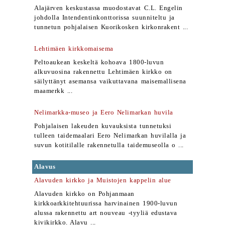
Alajärven keskustassa muodostavat C.L. Engelin
johdolla Intendentinkonttorissa suunniteltu ja
tunnetun pohjalaisen Kuorikosken kirkonrakent ...
Lehtimäen kirkkomaisema
Peltoaukean keskeltä kohoava 1800-luvun
alkuvuosina rakennettu Lehtimäen kirkko on
säilyttänyt asemansa vaikuttavana maisemallisena
maamerkk ...
Nelimarkka-museo ja Eero Nelimarkan huvila
Pohjalaisen lakeuden kuvauksista tunnetuksi
tulleen taidemaalari Eero Nelimarkan huvilalla ja
suvun kotitilalle rakennetulla taidemuseolla o ...
Alavus
Alavuden kirkko ja Muistojen kappelin alue
Alavuden kirkko on Pohjanmaan
kirkkoarkkitehtuurissa harvinainen 1900-luvun
alussa rakennettu art nouveau -tyyliä edustava
kivikirkko. Alavu ...