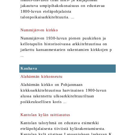
Hämes-Havusen tilan mies- ja karjapihaan
jakautuva umpipihakokonaisuus on edustavaa
1800-luvun eteläpohjalaista
talonpoikaisarkkitehtuuria. ...
Nummijärven kirkko
Nummijärven 1930-luvun pienen puukirkon ja
kellotapulin historisoivassa arkkitehtuurissa on
jatkettu kansanmestarien rakentamien kirkkojen p
...
Kauhava
Alahärmän kirkonseutu
Alahärmän kirkko on Pohjanmaan
kirkkoarkkitehtuurissa harvinainen 1900-luvun
alussa rakennettu ulkoarkkitehtuuriltaan
poikkeuksellisen koris ...
Kantolan kylän raittiasutus
Kantolan taloryhmä on edustava esimerkki
eteläpohjalaisesta tiiviistä kylärakentamisesta.
Kantolan kylä sijaitsee Lapuanjokeen laskevan K