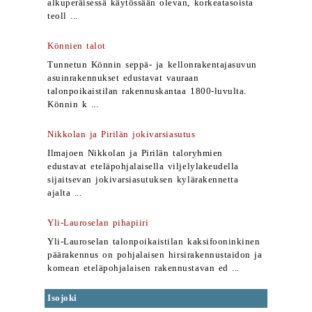
alkuperäisessä käytössään olevan, korkeatasoista
teoll ...
Könnien talot
Tunnetun Könnin seppä- ja kellonrakentajasuvun
asuinrakennukset edustavat vauraan
talonpoikaistilan rakennuskantaa 1800-luvulta.
Könnin k ...
Nikkolan ja Pirilän jokivarsiasutus
Ilmajoen Nikkolan ja Pirilän taloryhmien
edustavat eteläpohjalaisella viljelylakeudella
sijaitsevan jokivarsiasutuksen kylärakennetta
ajalta ...
Yli-Lauroselan pihapiiri
Yli-Lauroselan talonpoikaistilan kaksifooninkinen
päärakennus on pohjalaisen hirsirakennustaidon ja
komean eteläpohjalaisen rakennustavan ed ...
Isojoki