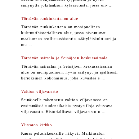
säilynyttä jokilaakson kyläasutusta, jossa eri- ...
Törnävän ruukinkartanon alue
Törnävän ruukinkartano on monipuolinen
kulttuurihistoriallinen alue, jossa nivoutuvat
maakunnan teollisuushistoria, säätyläiskulttuuri ja
mu ...
Törnävän sairaala ja Seinäjoen keskussairaala
Törnävän sairaalan ja Seinäjoen keskussairaalan
alue on monipuolinen, hyvin säilynyt ja ajallisesti
kerroksinen kokonaisuus, joka kuvastaa s ...
Valtion viljavarasto
Seinäjoelle rakennettu valtion viljavarasto on
ensimmäisiä uudenaikaisia pystysiiloja edustava
viljavarasto. Historiallisesti viljavarasto o ...
Ylistaron kirkko
Kauas peltolakeuksille näkyvä, Markinsalon