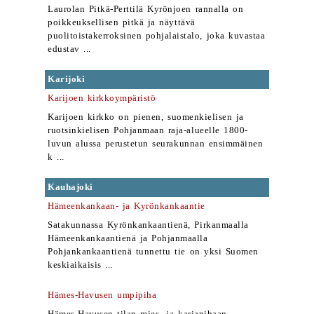
Laurolan Pitkä-Perttilä Kyrönjoen rannalla on
poikkeuksellisen pitkä ja näyttävä
puolitoistakerroksinen pohjalaistalo, joka kuvastaa
edustav ...
Karijoki
Karijoen kirkkoympäristö
Karijoen kirkko on pienen, suomenkielisen ja
ruotsinkielisen Pohjanmaan raja-alueelle 1800-
luvun alussa perustetun seurakunnan ensimmäinen
k ...
Kauhajoki
Hämeenkankaan- ja Kyrönkankaantie
Satakunnassa Kyrönkankaantienä, Pirkanmaalla
Hämeenkankaantienä ja Pohjanmaalla
Pohjankankaantienä tunnettu tie on yksi Suomen
keskiaikaisis ...
Hämes-Havusen umpipiha