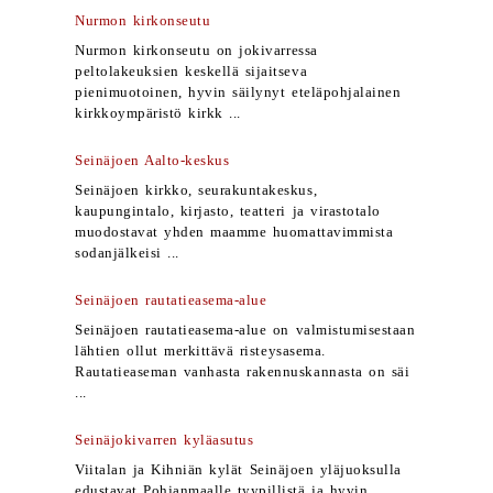
Nurmon kirkonseutu
Nurmon kirkonseutu on jokivarressa
peltolakeuksien keskellä sijaitseva
pienimuotoinen, hyvin säilynyt eteläpohjalainen
kirkkoympäristö kirkk ...
Seinäjoen Aalto-keskus
Seinäjoen kirkko, seurakuntakeskus,
kaupungintalo, kirjasto, teatteri ja virastotalo
muodostavat yhden maamme huomattavimmista
sodanjälkeisi ...
Seinäjoen rautatieasema-alue
Seinäjoen rautatieasema-alue on valmistumisestaan
lähtien ollut merkittävä risteysasema.
Rautatieaseman vanhasta rakennuskannasta on säi
...
Seinäjokivarren kyläasutus
Viitalan ja Kihniän kylät Seinäjoen yläjuoksulla
edustavat Pohjanmaalle tyypillistä ja hyvin