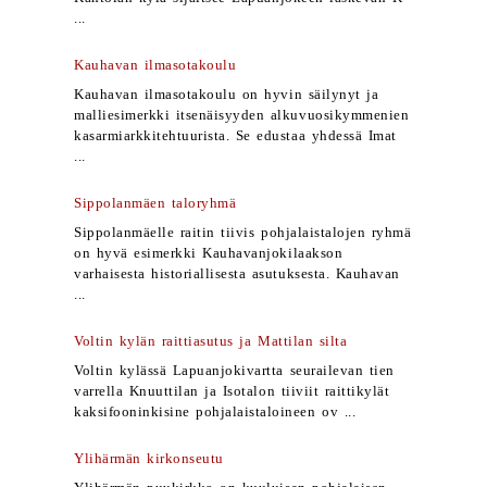
...
Kauhavan ilmasotakoulu
Kauhavan ilmasotakoulu on hyvin säilynyt ja
malliesimerkki itsenäisyyden alkuvuosikymmenien
kasarmiarkkitehtuurista. Se edustaa yhdessä Imat
...
Sippolanmäen taloryhmä
Sippolanmäelle raitin tiivis pohjalaistalojen ryhmä
on hyvä esimerkki Kauhavanjokilaakson
varhaisesta historiallisesta asutuksesta. Kauhavan
...
Voltin kylän raittiasutus ja Mattilan silta
Voltin kylässä Lapuanjokivartta seurailevan tien
varrella Knuuttilan ja Isotalon tiiviit raittikylät
kaksifooninkisine pohjalaistaloineen ov ...
Ylihärmän kirkonseutu