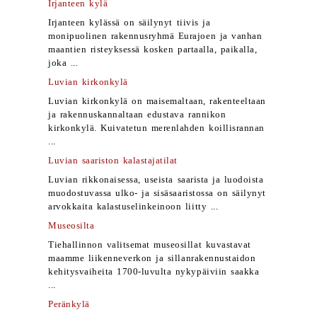
Irjanteen kylä
Irjanteen kylässä on säilynyt tiivis ja
monipuolinen rakennusryhmä Eurajoen ja vanhan
maantien risteyksessä kosken partaalla, paikalla,
joka ...
Luvian kirkonkylä
Luvian kirkonkylä on maisemaltaan, rakenteeltaan
ja rakennuskannaltaan edustava rannikon
kirkonkylä. Kuivatetun merenlahden koillisrannan
...
Luvian saariston kalastajatilat
Luvian rikkonaisessa, useista saarista ja luodoista
muodostuvassa ulko- ja sisäsaaristossa on säilynyt
arvokkaita kalastuselinkeinoon liitty ...
Museosilta
Tiehallinnon valitsemat museosillat kuvastavat
maamme liikenneverkon ja sillanrakennustaidon
kehitysvaiheita 1700-luvulta nykypäiviin saakka
...
Peränkylä