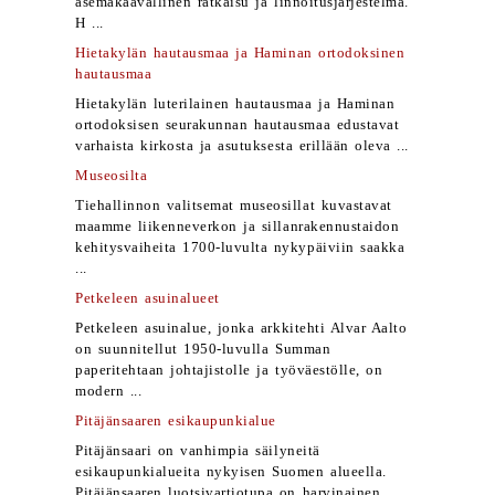
asemakaavallinen ratkaisu ja linnoitusjärjestelmä.
H ...
Hietakylän hautausmaa ja Haminan ortodoksinen
hautausmaa
Hietakylän luterilainen hautausmaa ja Haminan
ortodoksisen seurakunnan hautausmaa edustavat
varhaista kirkosta ja asutuksesta erillään oleva ...
Museosilta
Tiehallinnon valitsemat museosillat kuvastavat
maamme liikenneverkon ja sillanrakennustaidon
kehitysvaiheita 1700-luvulta nykypäiviin saakka
...
Petkeleen asuinalueet
Petkeleen asuinalue, jonka arkkitehti Alvar Aalto
on suunnitellut 1950-luvulla Summan
paperitehtaan johtajistolle ja työväestölle, on
modern ...
Pitäjänsaaren esikaupunkialue
Pitäjänsaari on vanhimpia säilyneitä
esikaupunkialueita nykyisen Suomen alueella.
Pitäjänsaaren luotsivartiotupa on harvinainen