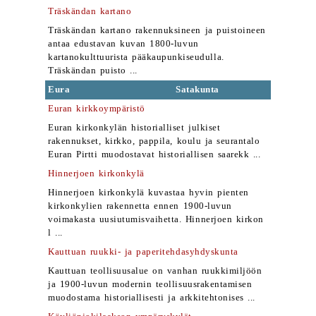
Träskändan kartano
Träskändan kartano rakennuksineen ja puistoineen
antaa edustavan kuvan 1800-luvun
kartanokulttuurista pääkaupunkiseudulla.
Träskändan puisto ...
Eura
Satakunta
Euran kirkkoympäristö
Euran kirkonkylän historialliset julkiset
rakennukset, kirkko, pappila, koulu ja seurantalo
Euran Pirtti muodostavat historiallisen saarekk ...
Hinnerjoen kirkonkylä
Hinnerjoen kirkonkylä kuvastaa hyvin pienten
kirkonkylien rakennetta ennen 1900-luvun
voimakasta uusiutumisvaihetta. Hinnerjoen kirkon
l ...
Kauttuan ruukki- ja paperitehdasyhdyskunta
Kauttuan teollisuusalue on vanhan ruukkimiljöön
ja 1900-luvun modernin teollisuusrakentamisen
muodostama historiallisesti ja arkkitehtonises ...