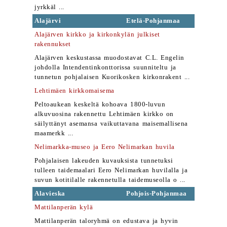
jyrkkäl ...
Alajärvi
Etelä-Pohjanmaa
Alajärven kirkko ja kirkonkylän julkiset
rakennukset
Alajärven keskustassa muodostavat C.L. Engelin
johdolla Intendentinkonttorissa suunniteltu ja
tunnetun pohjalaisen Kuorikosken kirkonrakent ...
Lehtimäen kirkkomaisema
Peltoaukean keskeltä kohoava 1800-luvun
alkuvuosina rakennettu Lehtimäen kirkko on
säilyttänyt asemansa vaikuttavana maisemallisena
maamerkk ...
Nelimarkka-museo ja Eero Nelimarkan huvila
Pohjalaisen lakeuden kuvauksista tunnetuksi
tulleen taidemaalari Eero Nelimarkan huvilalla ja
suvun kotitilalle rakennetulla taidemuseolla o ...
Alavieska
Pohjois-Pohjanmaa
Mattilanperän kylä
Mattilanperän taloryhmä on edustava ja hyvin