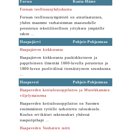
Forssa
Kanta-Häme
Forssan teollisuusyhdyskunta
Forssan teollisuusympäristö on ainutlaatuinen,
yhden maamme varhaisimman maaseudulle
perustetun tekstiiliteollisen yrityksen ympärille
raken ...
Haapajärvi
Pohjois-Pohjanmaa
Haapajärven kirkkoranta
Haapajärven kirkkoranta puukirkkoineen ja
pappiloineen ilmentää 1600-luvulla perustetun ja
1800-luvun puolivälissä itsenäistyneen seurakunna
...
Haapavesi
Pohjois-Pohjanmaa
Haapaveden kotitalousoppilaitos ja Mustikkamäen
viljelymaisema
Haapaveden kotitalousoppilaitos on Suomen
ensimmäinen tytöille tarkoitettu talouskoulu.
Koulun eri-ikäiset rakennukset yhdessä
naapuripihapi ...
Haapaveden Vanhatien raitti