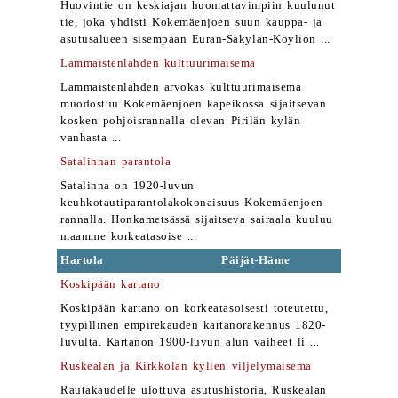
Huovintie on keskiajan huomattavimpiin kuulunut
tie, joka yhdisti Kokemäenjoen suun kauppa- ja
asutusalueen sisempään Euran-Säkylän-Köyliön ...
Lammaistenlahden kulttuurimaisema
Lammaistenlahden arvokas kulttuurimaisema
muodostuu Kokemäenjoen kapeikossa sijaitsevan
kosken pohjoisrannalla olevan Pirilän kylän
vanhasta ...
Satalinnan parantola
Satalinna on 1920-luvun
keuhkotautiparantolakokonaisuus Kokemäenjoen
rannalla. Honkametsässä sijaitseva sairaala kuuluu
maamme korkeatasoise ...
Hartola
Päijät-Häme
Koskipään kartano
Koskipään kartano on korkeatasoisesti toteutettu,
tyypillinen empirekauden kartanorakennus 1820-
luvulta. Kartanon 1900-luvun alun vaiheet li ...
Ruskealan ja Kirkkolan kylien viljelymaisema
Rautakaudelle ulottuva asutushistoria, Ruskealan