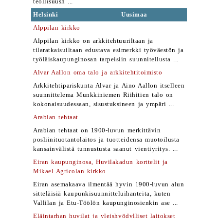
teollisuush ...
Helsinki
Uusimaa
Alppilan kirkko
Alppilan kirkko on arkkitehtuuriltaan ja
tilaratkaisuiltaan edustava esimerkki työväestön ja
työläiskaupunginosan tarpeisiin suunnitellusta ...
Alvar Aallon oma talo ja arkkitehtitoimisto
Arkkitehtipariskunta Alvar ja Aino Aallon itselleen
suunnittelema Munkkiniemen Riihitien talo on
kokonaisuudessaan, sisustuksineen ja ympäri ...
Arabian tehtaat
Arabian tehtaat on 1900-luvun merkittävin
posliinituotantolaitos ja tuotteidensa muotoilusta
kansainvälistä tunnustusta saanut vientiyritys. ...
Eiran kaupunginosa, Huvilakadun korttelit ja
Mikael Agricolan kirkko
Eiran asemakaava ilmentää hyvin 1900-luvun alun
sitteläisiä kaupunkisuunnitteluihanteita, kuten
Vallilan ja Etu-Töölön kaupunginosienkin ase ...
Eläintarhan huvilat ja yleishyödylliset laitokset