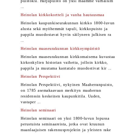
puistoksi. Harjupuisto on yksi maamme varhaisim
...
Heinolan kirkkokortteli ja vanha hautausmaa
Heinolan kaupunkiseurakunnan kirkko 1800-luvun
alusta sekä myöhemmät tapuli, kirkkopuisto ja
pappila muodostavat hyvin säilyneen julkisen ra
...
Heinolan maaseurakunnan kirkkoympäristö
Heinolan maaseurakunnan kirkkomaisema kuvastaa
kirkonkylien historian vaihetta, jolloin kirkko,
pappila ja muutama kantatalo muodostivat kir ...
Heinolan Perspektiivi
Heinolan Perspektiivi, nykyinen Maaherranpuisto,
on 1785 asemakaavaan merkityn maaherran
residenssin keskeinen kaupunkitila. Uuden,
vastaper ...
Heinolan seminaari
Heinolan seminaari on yksi 1800-luvun lopussa
perustuista seminaareista, jotka ovat kruunun
maanlaajuisen rakennusprojektin ja yleisten rake
...