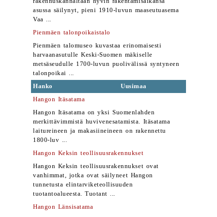
rakennuskannaltaan hyvin rakentamisaikansa
asussa säilynyt, pieni 1910-luvun maaseutuasema
Vaa ...
Pienmäen talonpoikaistalo
Pienmäen talomuseo kuvastaa erinomaisesti
harvaanasutulle Keski-Suomen mäkiselle
metsäseudulle 1700-luvun puolivälissä syntyneen
talonpoikai ...
Hanko
Uusimaa
Hangon Itäsatama
Hangon Itäsatama on yksi Suomenlahden
merkittävimmistä huvivenesatamista. Itäsatama
laitureineen ja makasiineineen on rakennettu
1800-luv ...
Hangon Keksin teollisuusrakennukset
Hangon Keksin teollisuusrakennukset ovat
vanhimmat, jotka ovat säilyneet Hangon
tunnetusta elintarviketeollisuuden
tuotantoalueesta. Tuotant ...
Hangon Länsisatama