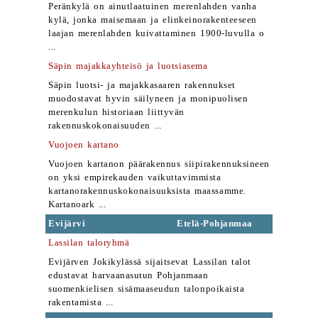
Peränkylä on ainutlaatuinen merenlahden vanha
kylä, jonka maisemaan ja elinkeinorakenteeseen
laajan merenlahden kuivattaminen 1900-luvulla o
...
Säpin majakkayhteisö ja luotsiasema
Säpin luotsi- ja majakkasaaren rakennukset
muodostavat hyvin säilyneen ja monipuolisen
merenkulun historiaan liittyvän
rakennuskokonaisuuden ...
Vuojoen kartano
Vuojoen kartanon päärakennus siipirakennuksineen
on yksi empirekauden vaikuttavimmista
kartanorakennuskokonaisuuksista maassamme.
Kartanoark ...
Evijärvi
Etelä-Pohjanmaa
Lassilan taloryhmä
Evijärven Jokikylässä sijaitsevat Lassilan talot
edustavat harvaanasutun Pohjanmaan
suomenkielisen sisämaaseudun talonpoikaista
rakentamista ...