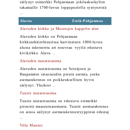
säilynyt esimerkki Pohjanmaan jokilaaksokylien
takamaille 1700-luvun loppupuolella syntyneistä
...
Alavus
Etelä-Pohjanmaa
Alavuden kirkko ja Muistojen kappelin alue
Alavuden kirkko on Pohjanmaan
kirkkoarkkitehtuurissa harvinainen 1900-luvun
alussa rakennettu art nouveau -tyyliä edustava
kivikirkko. Alavu ...
Alavuden rautatieasema
Alavuden rautatieasema on Seinäjoen ja
Haapamäen rataosuuden pieniä asemia, jonka
asemarakennus on poikkeuksellisen hyvin
säilynyt. Yksikerr ...
Tuurin rautatieasema
Tuurin rautatieasema on edustava esimerkki
pienestä maaseutuasemasta. Tuurin asemarakennus
on ainoa säilynyt asemarakennustyyppinsä edustaj
...
Villa Manner