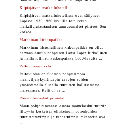
traktaattiraja Suomen alueella. Raja on kok ...
Kilpisjärven matkailuhotelli
Kilpisjärven matkailuhotellissa ovat säilyneet
Lapissa 1930-1960-luvuilla toteutetun
matkailurakentamisen tunnusomaiset piirteet. Sen
korkea ...
Markkinan kirkonpaikka
Markkinan historiallinen kirkonpaikka on ollut
harvaan asutun pohjoisen Länsi-Lapin kirkollinen
ja hallinnollinen keskuspaikka 1600-luvulta ...
Peltovuoman kylä
Peltovuoma on Suomen pohjoisimpia
maanviljelykyliä Lapin aavojen soiden
ympäröimällä alueella tunturien hallitsemassa
maisemassa. Kylä on ra ...
Poroerotuspaikat ja -aidat
Maan pohjoisimmassa osassa saamelaiskulttuuriin
liittyvän keskeisen elinkeinon, poronhoidon
tunnistettavimpia ja tunnetuimpia rakenteita ova
...