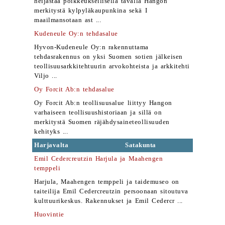
heijastaa poikkeuksellisella tavalla Hangon
merkitystä kylpyläkaupunkina sekä I
maailmansotaan ast ...
Kudeneule Oy:n tehdasalue
Hyvon-Kudeneule Oy:n rakennuttama
tehdasrakennus on yksi Suomen sotien jälkeisen
teollisuusarkkitehtuurin arvokohteista ja arkkitehti
Viljo ...
Oy Forcit Ab:n tehdasalue
Oy Forcit Ab:n teollisuusalue liittyy Hangon
varhaiseen teollisuushistoriaan ja sillä on
merkitystä Suomen räjähdysaineteollisuuden
kehityks ...
Harjavalta
Satakunta
Emil Cedercreutzin Harjula ja Maahengen
temppeli
Harjula, Maahengen temppeli ja taidemuseo on
taiteilija Emil Cedercreutzin persoonaan sitoutuva
kulttuurikeskus. Rakennukset ja Emil Cedercr ...
Huovintie