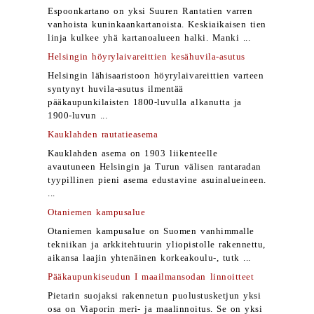
Espoonkartano on yksi Suuren Rantatien varren
vanhoista kuninkaankartanoista. Keskiaikaisen tien
linja kulkee yhä kartanoalueen halki. Manki ...
Helsingin höyrylaivareittien kesähuvila-asutus
Helsingin lähisaaristoon höyrylaivareittien varteen
syntynyt huvila-asutus ilmentää
pääkaupunkilaisten 1800-luvulla alkanutta ja
1900-luvun ...
Kauklahden rautatieasema
Kauklahden asema on 1903 liikenteelle
avautuneen Helsingin ja Turun välisen rantaradan
tyypillinen pieni asema edustavine asuinalueineen.
...
Otaniemen kampusalue
Otaniemen kampusalue on Suomen vanhimmalle
tekniikan ja arkkitehtuurin yliopistolle rakennettu,
aikansa laajin yhtenäinen korkeakoulu-, tutk ...
Pääkaupunkiseudun I maailmansodan linnoitteet
Pietarin suojaksi rakennetun puolustusketjun yksi
osa on Viaporin meri- ja maalinnoitus. Se on yksi