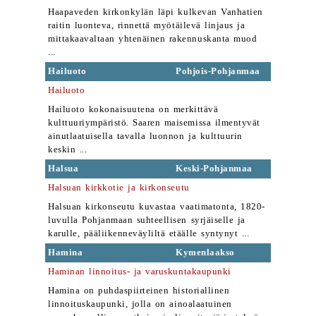
Haapaveden kirkonkylän läpi kulkevan Vanhatien
raitin luonteva, rinnettä myötäilevä linjaus ja
mittakaavaltaan yhtenäinen rakennuskanta muod
...
Hailuoto
Pohjois-Pohjanmaa
Hailuoto
Hailuoto kokonaisuutena on merkittävä
kulttuuriympäristö. Saaren maisemissa ilmentyvät
ainutlaatuisella tavalla luonnon ja kulttuurin
keskin ...
Halsua
Keski-Pohjanmaa
Halsuan kirkkotie ja kirkonseutu
Halsuan kirkonseutu kuvastaa vaatimatonta, 1820-
luvulla Pohjanmaan suhteellisen syrjäiselle ja
karulle, pääliikenneväyliltä etäälle syntynyt ...
Hamina
Kymenlaakso
Haminan linnoitus- ja varuskuntakaupunki
Hamina on puhdaspiirteinen historiallinen
linnoituskaupunki, jolla on ainoalaatuinen