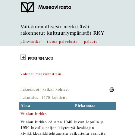
Valtakunnallisesti merkittävät
rakennetut kulttuuriympäristöt RKY
på svenska
tietoa palvelusta
palaute
PERUSHAKU
kohteet maakunnittain
hakuehdot: kaikki kohteet
hakutulos: 1470 kohdetta
Akaa
Pirkanmaa
Viialan kirkko
Viialan kirkko edustaa 1940-luvun lopulla ja
1950-luvulla paljon käytettyä keskiajan
kivikirkkoarkkitehtuurista vaikutteita saanutta