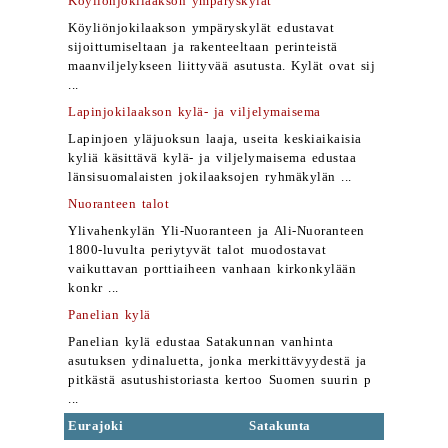
Köyliönjokilaakson ympäryskylät
Köyliönjokilaakson ympäryskylät edustavat
sijoittumiseltaan ja rakenteeltaan perinteistä
maanviljelykseen liittyvää asutusta. Kylät ovat sij
...
Lapinjokilaakson kylä- ja viljelymaisema
Lapinjoen yläjuoksun laaja, useita keskiaikaisia
kyliä käsittävä kylä- ja viljelymaisema edustaa
länsisuomalaisten jokilaaksojen ryhmäkylän ...
Nuoranteen talot
Ylivahenkylän Yli-Nuoranteen ja Ali-Nuoranteen
1800-luvulta periytyvät talot muodostavat
vaikuttavan porttiaiheen vanhaan kirkonkylään
konkr ...
Panelian kylä
Panelian kylä edustaa Satakunnan vanhinta
asutuksen ydinaluetta, jonka merkittävyydestä ja
pitkästä asutushistoriasta kertoo Suomen suurin p
...
Eurajoki
Satakunta