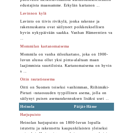
edustajista maassamme. Erkylän kartanon ...
Lavinnon kylä
Lavinto on tiivis rivikylä, jonka rakenne ja
rakennuskanta ovat säilyneet poikkeuksellisen
hyvin nykypäivään saakka. Vanhan Hämeentien va
...
Mommilan kartanomaisema
Mommila on vanha rälssikartano, joka on 1900-
luvun alussa ollut yksi pinta-alaltaan maan
laajimmista suurtiloista. Kartanomaisema on hyvin
s ...
Oitin rautatieasema
Oitti on Suomen toiseksi vanhimman, Riihimäki-
Pietari -rataosuuden tyypillinen asema, jolla on
säilynyt puisen asemarakennuksen lisäksi usei ...
Heinola
Päijät-Häme
Harjupuisto
Heinolan harjupuisto on 1800-luvun lopulla
istutettu ja rakennettu kaupunkilaisten yleiseksi