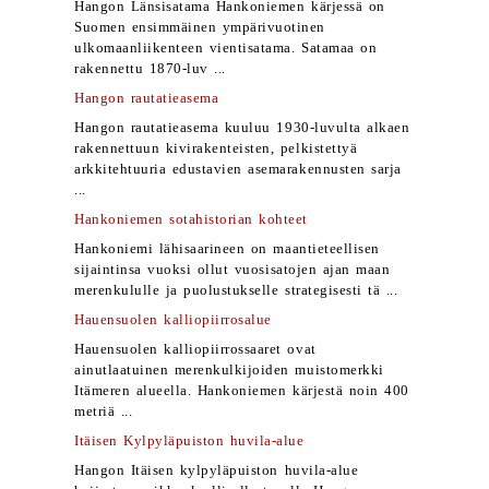
Hangon Länsisatama Hankoniemen kärjessä on
Suomen ensimmäinen ympärivuotinen
ulkomaanliikenteen vientisatama. Satamaa on
rakennettu 1870-luv ...
Hangon rautatieasema
Hangon rautatieasema kuuluu 1930-luvulta alkaen
rakennettuun kivirakenteisten, pelkistettyä
arkkitehtuuria edustavien asemarakennusten sarja
...
Hankoniemen sotahistorian kohteet
Hankoniemi lähisaarineen on maantieteellisen
sijaintinsa vuoksi ollut vuosisatojen ajan maan
merenkululle ja puolustukselle strategisesti tä ...
Hauensuolen kalliopiirrosalue
Hauensuolen kalliopiirrossaaret ovat
ainutlaatuinen merenkulkijoiden muistomerkki
Itämeren alueella. Hankoniemen kärjestä noin 400
metriä ...
Itäisen Kylpyläpuiston huvila-alue
Hangon Itäisen kylpyläpuiston huvila-alue