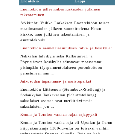
Enontekiö
Lappi
Enontekiön jälleenrakennuskauden julkinen
rakentaminen
Arkkitehti Veikko Larkaksen Enontekiöön toisen
maailmansodan jälkeen suunnittelema Hetan
kirkko, muu julkinen rakentaminen ja
asuntolakoulu ...
Enontekiön saamelaisasutuksen talvi- ja kesäkylät
Näkkälän talvikylä sekä Kalkujärven ja
Pöyrisjärven kesäkylät edustavat maassamme
pisimpään täyspaimentolaiseen poronhoitoon
perustuneen saa ...
Jatkosodan tapahtuma- ja muistopaikat
Enontekiön Lätäsenon (Sturmbock-Stellung) ja
Sodankylän Tankavaaran (Schutzstellung)
saksalaiset asemat ovat merkittävimmät
saksalaisten jou ...
Kemin ja Tornion vanhan rajan rajapyykit
Kemin ja Tornion vanha raja eli Upsalan ja Turun
hiippakuntaraja 1300-luvulta on toiseksi vanhin