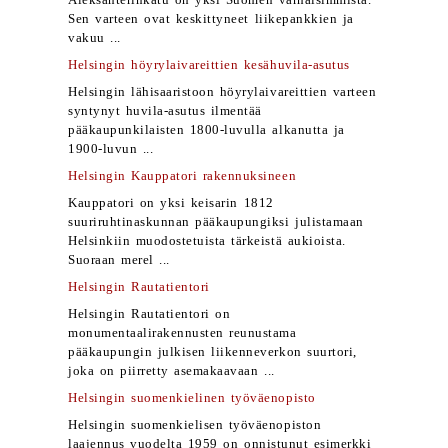
Aleksanterinkatu on yksi Suomen varhaisimmista.
Sen varteen ovat keskittyneet liikepankkien ja
vakuu ...
Helsingin höyrylaivareittien kesähuvila-asutus
Helsingin lähisaaristoon höyrylaivareittien varteen
syntynyt huvila-asutus ilmentää
pääkaupunkilaisten 1800-luvulla alkanutta ja
1900-luvun ...
Helsingin Kauppatori rakennuksineen
Kauppatori on yksi keisarin 1812
suuriruhtinaskunnan pääkaupungiksi julistamaan
Helsinkiin muodostetuista tärkeistä aukioista.
Suoraan merel ...
Helsingin Rautatientori
Helsingin Rautatientori on
monumentaalirakennusten reunustama
pääkaupungin julkisen liikenneverkon suurtori,
joka on piirretty asemakaavaan ...
Helsingin suomenkielinen työväenopisto
Helsingin suomenkielisen työväenopiston
laajennus vuodelta 1959 on onnistunut esimerkki