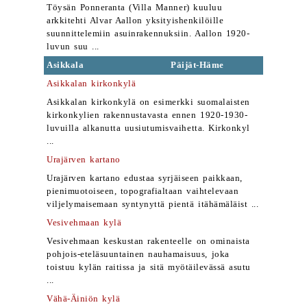
Töysän Ponneranta (Villa Manner) kuuluu
arkkitehti Alvar Aallon yksityishenkilöille
suunnittelemiin asuinrakennuksiin. Aallon 1920-
luvun suu ...
Asikkala
Päijät-Häme
Asikkalan kirkonkylä
Asikkalan kirkonkylä on esimerkki suomalaisten
kirkonkylien rakennustavasta ennen 1920-1930-
luvuilla alkanutta uusiutumisvaihetta. Kirkonkyl
...
Urajärven kartano
Urajärven kartano edustaa syrjäiseen paikkaan,
pienimuotoiseen, topografialtaan vaihtelevaan
viljelymaisemaan syntynyttä pientä itähämäläist ...
Vesivehmaan kylä
Vesivehmaan keskustan rakenteelle on ominaista
pohjois-eteläsuuntainen nauhamaisuus, joka
toistuu kylän raitissa ja sitä myötäilevässä asutu
...
Vähä-Äiniön kylä