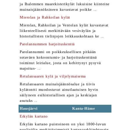
ja Ihalemmen maarekisterikylät lukuisine kiinteine
muinaisjäännöksineen kuvastavat poikke ...
Mierolan ja Rahkoilan kylät
Mierolan, Rahkoilan ja Ventolan kylät kuvastavat
liikenteellisesti merkittävään vesiväylän ja
historiallisten tielinjojen leikkauskohtaan ke ...
Parolannummen harjoituskenttä
Parolannummi on poikkeuksellisen pitkään
sotaväen kokoontumis- ja harjoituskenttänä
toiminut leirialue, josta on kehittynyt pysyvä
majoitus- ...
Retulansaaren kylä ja viljelymaisema
Retulansaaren muinaisjäännösalue ja tiivis
kylätontti muodostavat ainutlaatuisen hyvin
säilyneen esihistoriallisen ajan ja keskiajan
asutuks ...
Hausjärvi
Kanta-Häme
Erkylän kartano
Erkylän kartano puistoineen on yksi 1800-luvun
puolivälin merkittävimmistä kartanoarkkitehtuurin