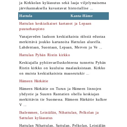
ja Kirkkolan kyläasutus sekä laaja viljelymaisema
järvikannaksella kuvastavat historiallise ...
Hattula
Kanta-Häme
Hattulan keskiaikaiset kartanot ja Lepaan
puutarhaopisto
Vanajaveden laakson keskiaikaista rälssiä edustaa
merkittävä joukko kartanoita Hattulan alueella.
Lahdentaan, Suontaan, Lepaan, Merven ja Ve ...
Hattulan Pyhän Ristin kirkko
Keskiajalla pyhiinvaelluskohteena tunnettu Pyhän
Ristin kirkko on kuuluisa maalauksistaan. Kirkko
on muista keskiaikaisista maaseutukir ...
Hämeen Härkätie
Hämeen Härkätie on Turun ja Hämeen linnojen
yhdystie ja Suuren Rantatien ohella keskiajan
merkittävin tie Suomessa. Hämeen Härkätie kulkee
V ...
Ihalemmen, Leiniälän, Nihattulan, Pelkolan ja
Sattulan kyläasutus
Hattulan Nihattulan, Sattulan, Pelkolan, Leiniälän