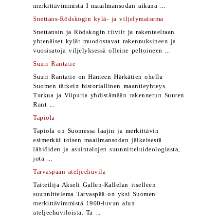
merkittävimmistä I maailmansodan aikana ...
Snettans-Rödskogin kylä- ja viljelymaisema
Snettansin ja Rödskogin tiiviit ja rakenteeltaan
yhtenäiset kylät muodostavat rakennuksineen ja
vuosisatoja viljelyksessä olleine peltoineen ...
Suuri Rantatie
Suuri Rantatie on Hämeen Härkätien ohella
Suomen tärkein historiallinen maantieyhteys.
Turkua ja Viipuria yhdistämään rakennetun Suuren
Rant ...
Tapiola
Tapiola on Suomessa laajin ja merkittävin
esimerkki toisen maailmansodan jälkeisestä
lähiöiden ja asuintalojen suunnitteluideologiasta,
jota ...
Tarvaspään ateljeehuvila
Taiteilija Akseli Gallen-Kallelan itselleen
suunnittelema Tarvaspää on yksi Suomen
merkittävimmistä 1900-luvun alun
ateljeehuviloista. Ta ...