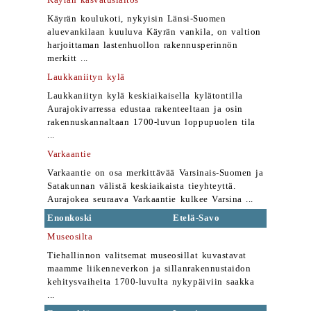
Käyrän kasvatuslaitos
Käyrän koulukoti, nykyisin Länsi-Suomen
aluevankilaan kuuluva Käyrän vankila, on valtion
harjoittaman lastenhuollon rakennusperinnön
merkitt ...
Laukkaniityn kylä
Laukkaniityn kylä keskiaikaisella kylätontilla
Aurajokivarressa edustaa rakenteeltaan ja osin
rakennuskannaltaan 1700-luvun loppupuolen tila
...
Varkaantie
Varkaantie on osa merkittävää Varsinais-Suomen ja
Satakunnan välistä keskiaikaista tieyhteyttä.
Aurajokea seuraava Varkaantie kulkee Varsina ...
Enonkoski
Etelä-Savo
Museosilta
Tiehallinnon valitsemat museosillat kuvastavat
maamme liikenneverkon ja sillanrakennustaidon
kehitysvaiheita 1700-luvulta nykypäiviin saakka
...