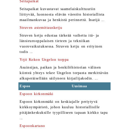
Seitapaikat
Seitapaikat kuvastavat saamelaiskulttuuriin
liittyvää, luonnosta elävän väestön historiallista
maailmankuvaa ja henkistä perinnettä. Inarijä ...
Struven astemittausketju
Struven ketju edustaa tärkeää vaihetta itä- ja
länsieurooppalaisen tieteen ja tekniikan
vuorovaikutuksessa. Struven ketju on erityinen
todis ...
Yrjö Kokon Ungelon torppa
Asuinsijan, paikan ja henkilöhistorian välinen
kiinteä yhteys tekee Ungelon torpasta merkittävän
alkuperäisellään säilyneen kirjailijakodin. ...
Espoo
Uusimaa
Espoon kirkonmäki
Espoon kirkonmäki on keskiajalle periytyvä
kirkkoympäristö, johon kuuluu historiallisille
pitäjänkeskuksille tyypilliseen tapaan kirkko tapu
...
Espoonkartano