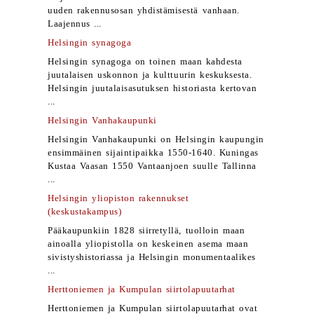
uuden rakennusosan yhdistämisestä vanhaan.
Laajennus ...
Helsingin synagoga
Helsingin synagoga on toinen maan kahdesta
juutalaisen uskonnon ja kulttuurin keskuksesta.
Helsingin juutalaisasutuksen historiasta kertovan
...
Helsingin Vanhakaupunki
Helsingin Vanhakaupunki on Helsingin kaupungin
ensimmäinen sijaintipaikka 1550-1640. Kuningas
Kustaa Vaasan 1550 Vantaanjoen suulle Tallinna
...
Helsingin yliopiston rakennukset
(keskustakampus)
Pääkaupunkiin 1828 siirretyllä, tuolloin maan
ainoalla yliopistolla on keskeinen asema maan
sivistyshistoriassa ja Helsingin monumentaalikes
...
Herttoniemen ja Kumpulan siirtolapuutarhat
Herttoniemen ja Kumpulan siirtolapuutarhat ovat