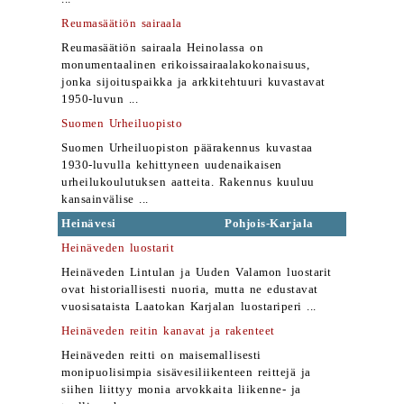
Reumasäätiön sairaala
Reumasäätiön sairaala Heinolassa on
monumentaalinen erikoissairaalakokonaisuus,
jonka sijoituspaikka ja arkkitehtuuri kuvastavat
1950-luvun ...
Suomen Urheiluopisto
Suomen Urheiluopiston päärakennus kuvastaa
1930-luvulla kehittyneen uudenaikaisen
urheilukoulutuksen aatteita. Rakennus kuuluu
kansainvälise ...
Heinävesi
Pohjois-Karjala
Heinäveden luostarit
Heinäveden Lintulan ja Uuden Valamon luostarit
ovat historiallisesti nuoria, mutta ne edustavat
vuosisataista Laatokan Karjalan luostariperi ...
Heinäveden reitin kanavat ja rakenteet
Heinäveden reitti on maisemallisesti
monipuolisimpia sisävesiliikenteen reittejä ja
siihen liittyy monia arvokkaita liikenne- ja