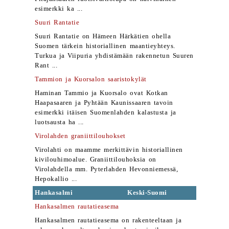
esimerkki ka ...
Suuri Rantatie
Suuri Rantatie on Hämeen Härkätien ohella
Suomen tärkein historiallinen maantieyhteys.
Turkua ja Viipuria yhdistämään rakennetun Suuren
Rant ...
Tammion ja Kuorsalon saaristokylät
Haminan Tammio ja Kuorsalo ovat Kotkan
Haapasaaren ja Pyhtään Kaunissaaren tavoin
esimerkki itäisen Suomenlahden kalastusta ja
luotsausta ha ...
Virolahden graniittilouhokset
Virolahti on maamme merkittävin historiallinen
kivilouhimoalue. Graniittilouhoksia on
Virolahdella mm. Pyterlahden Hevonniemessä,
Hepokallio ...
Hankasalmi
Keski-Suomi
Hankasalmen rautatieasema
Hankasalmen rautatieasema on rakenteeltaan ja