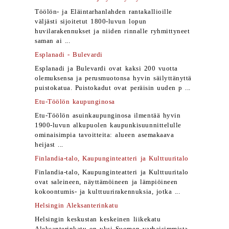
Töölön- ja Eläintarhanlahden rantakallioille
väljästi sijoitetut 1800-luvun lopun
huvilarakennukset ja niiden rinnalle ryhmittyneet
saman ai ...
Esplanadi - Bulevardi
Esplanadi ja Bulevardi ovat kaksi 200 vuotta
olemuksensa ja perusmuotonsa hyvin säilyttänyttä
puistokatua. Puistokadut ovat peräisin uuden p ...
Etu-Töölön kaupunginosa
Etu-Töölön asuinkaupunginosa ilmentää hyvin
1900-luvun alkupuolen kaupunkisuunnittelulle
ominaisimpia tavoitteita: alueen asemakaava
heijast ...
Finlandia-talo, Kaupunginteatteri ja Kulttuuritalo
Finlandia-talo, Kaupunginteatteri ja Kulttuuritalo
ovat saleineen, näyttämöineen ja lämpiöineen
kokoontumis- ja kulttuurirakennuksia, jotka ...
Helsingin Aleksanterinkatu
Helsingin keskustan keskeinen liikekatu