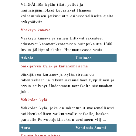
Vähä-Äiniön kylän tilat, pellot ja
muinaisjäännökset kuvastavat Hämeen
kyläasutuksen jatkuvuutta esihistorialliselta ajalta
nykypäiviin. ...
Vääksyn kanava
Vääksyn kanava ja siihen liittyvät rakenteet
edustavat kanavarakentamisen huippukautta 1800-
luvun jälkipuoliskolta. Huomattavassa vesis ...
Askola
Uusimaa
Särkijärven kylä- ja kartanomaisema
Särkijärven kartano- ja kylämaisema on
rakenteeltaan ja rakennuskannaltaan tyypillinen ja
hyvin säilynyt Uudenmaan rannikolta sisämaahan
joh ...
Vakkolan kylä
Vakkolan kylä, joka on rakentunut maisemallisesti
poikkeuksellisen vaikuttavalle paikalle, kosken
partaalle Porvoonjokilaakson avoimeen vilj ...
Aura
Varsinais-Suomi